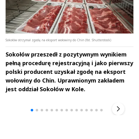
Sokołów otrzymał zgodę na eksport wołowiny do Chin (fot. Shutterstock)
Sokołów przeszedł z pozytywnym wynikiem
pełną procedurę rejestracyjną i jako pierwszy
polski producent uzyskał zgodę na eksport
wołowiny do Chin. Uprawnionym zakładem
jest oddział Sokołów w Kole.
Andrzej i Marta Sterniccy
Marta i 
▶