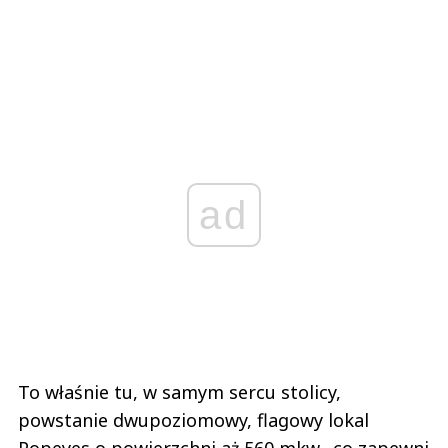
ad
To właśnie tu, w samym sercu stolicy,
powstanie dwupoziomowy, flagowy lokal
Popeyes o powierzchni aż 560 mkw., co zapewni