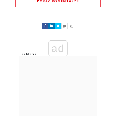
POKAŻ KOMENTARZE
Komentarze (
0
)
Nie znaleziono komentarzy
Zostaw swoje komentarze
Imię (Wymagane)
ad
Anuluj
Prześlij komentarz