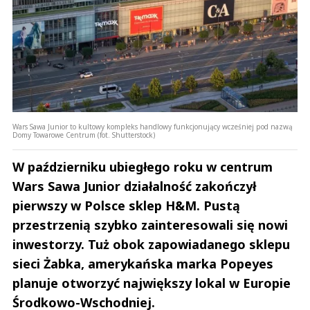
Wars Sawa Junior to kultowy kompleks handlowy funkcjonujący wcześniej pod nazwą
Domy Towarowe Centrum (fot. Shutterstock)
W październiku ubiegłego roku w centrum
Wars Sawa Junior działalność zakończył
pierwszy w Polsce sklep H&M. Pustą
przestrzenią szybko zainteresowali się nowi
inwestorzy. Tuż obok zapowiadanego sklepu
sieci Żabka, amerykańska marka Popeyes
planuje otworzyć największy lokal w Europie
Środkowo-Wschodniej.