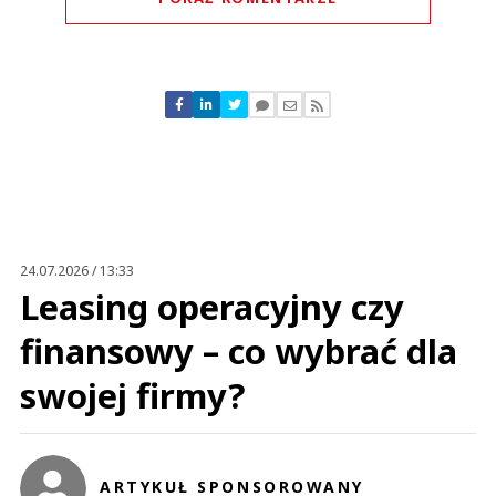
Komentarze (
0
)
Nie znaleziono komentarzy
Zostaw swoje komentarze
Imię (Wymagane)
Anuluj
Prześlij komentarz
24.07.2026 / 13:33
Leasing operacyjny czy
finansowy – co wybrać dla
swojej firmy?
ARTYKUŁ SPONSOROWANY