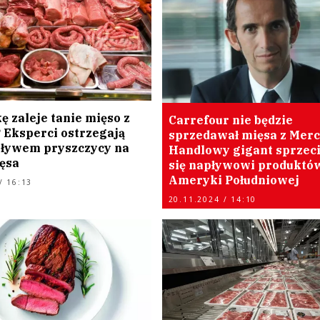
ę zaleje tanie mięso z
Carrefour nie będzie
 Eksperci ostrzegają
sprzedawał mięsa z Merc
ływem pryszczycy na
Handlowy gigant sprzec
ęsa
się napływowi produktó
Ameryki Południowej
/ 16:13
20.11.2024 / 14:10