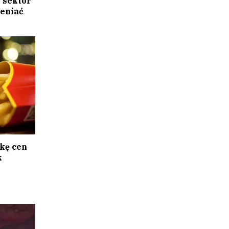
 sektor
ieniać
kę cen
k