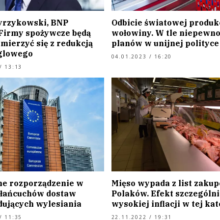
yrzykowski, BNP
Odbicie światowej produk
 Firmy spożywcze będą
wołowiny. W tle niepewno
mierzyć się z redukcją
planów w unijnej polityce
glowego
04.01.2023 / 16:20
/ 13:13
jne rozporządzenie w
Mięso wypada z list zaku
 łańcuchów dostaw
Polaków. Efekt szczególni
ujących wylesiania
wysokiej inflacji w tej ka
/ 11:35
22.11.2022 / 19:31