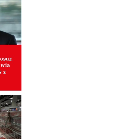
osur.
iwia
w z