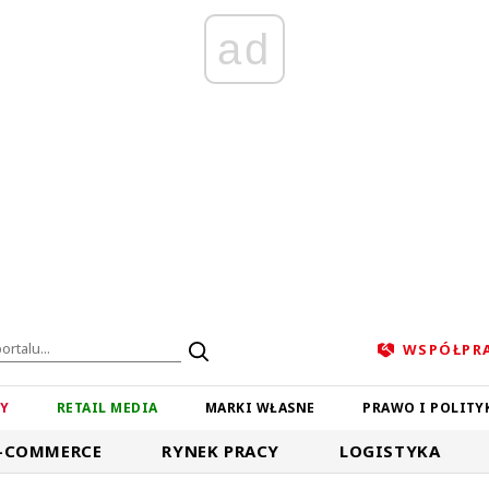
ad
WSPÓŁPR
ZY
RETAIL MEDIA
MARKI WŁASNE
PRAWO I POLITY
-COMMERCE
RYNEK PRACY
LOGISTYKA