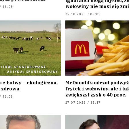
ignoranci mogą myśleć, że
wołowiny nie musi się zm
/ 16:05
25.10.2023 / 08:05
RTYKUŁ SPONSOROWANY
ARTYKUŁ SPONSOROWANY
 z Łotwy – ekologiczna,
McDonald’s odczuł podwyż
 zdrowa
frytek i wołowiny, ale i ta
zwiększył zysk o 40 proc.
/ 16:09
27.07.2023 / 13:17