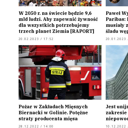
W 2050 r. na świecie będzie 9,6
Paweł W
mld ludzi. Aby zapewnić żywność
Paribas:
dla wszystkich potrzebujemy
musiały z
trzech planet Ziemia [RAPORT]
śladu wę
20.02.2023 / 17:52
20.01.2023 
Pożar w Zakładach Mięsnych
Jest uni
Biernacki w Golinie. Potężne
zakresie
straty producenta mięsa
niepowod
28.12.2022 / 14:00
10.12.2022 