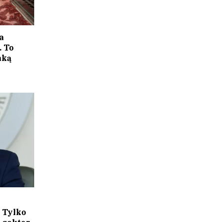
a
. To
aką
 Tylko