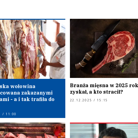
Branża mięsna w 2025 rok
jska wołowina
zyskał, a kto stracił?
ycowana zakazanymi
i - a i tak trafiła do
22.12.2025 / 15:15
 / 11:00