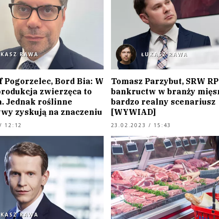
UKASZ RAWA
ŁUKASZ RAWA
f Pogorzelec, Bord Bia: W
Tomasz Parzybut, SRW RP:
produkcja zwierzęca to
bankructw w branży mięs
. Jednak roślinne
bardzo realny scenariusz
ywy zyskują na znaczeniu
[WYWIAD]
/ 12:12
23.02.2023 / 15:43
UKASZ RAWA