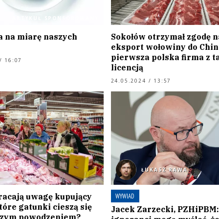
ARTYKUŁ SPONSOROWANY
 na miarę naszych
Sokołów otrzymał zgodę n
eksport wołowiny do Chin
pierwsza polska firma z t
/ 16:07
licencją
24.05.2024 / 13:57
ŁUKASZ RAWA
racają uwagę kupujący
WYWIAD
óre gatunki cieszą się
Jacek Zarzecki, PZHiPBM:
szym powodzeniem?