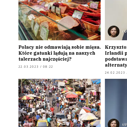
Ł
Polacy nie odmawiają sobie mięsa.
Krzyszto
Które gatunki lądują na naszych
Irlandii 
talerzach najczęściej?
podstawa
alternat
22.03.2023 / 08:22
24.02.2023 
Ł