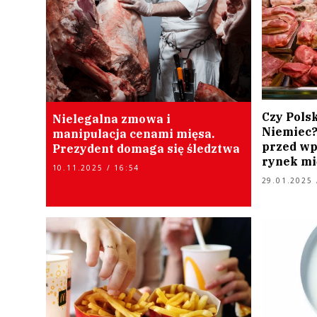
Czy Polsk
Nielegalna zmowa i
Niemiec?
manipulacja cenami mięsa.
przed wp
Prezydent domaga się śledztwa
rynek mi
10.11.2025 / 16:54
29.01.2025 