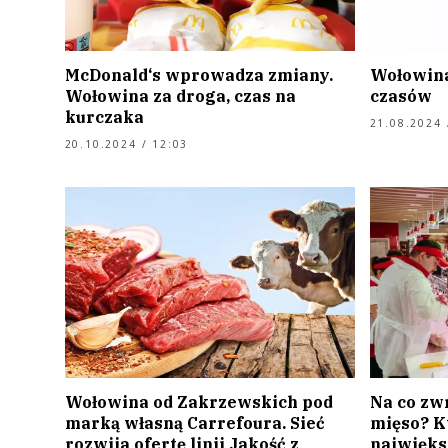
McDonald‘s wprowadza zmiany.
Wołowina
Wołowina za droga, czas na
czasów
kurczaka
21.08.2024 
20.10.2024 / 12:03
Wołowina od Zakrzewskich pod
Na co zw
marką własną Carrefoura. Sieć
mięso? Kt
rozwija ofertę linii Jakość z
najwięk