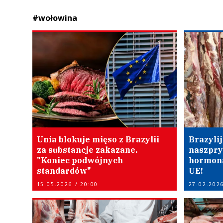
#wołowina
Unia blokuje mięso z Brazylii
Brazyli
za substancje zakazane.
naszpr
"Koniec podwójnych
hormonam
standardów"
UE!
15.05.2026 / 20:00
27.02.2026