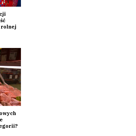
cji
ść
 rolnej
powych
e
tegorii?