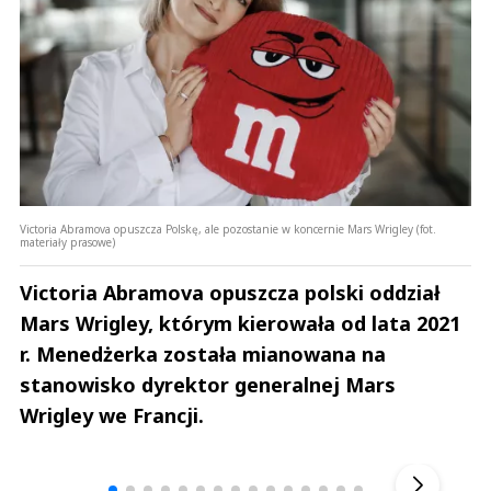
Victoria Abramova opuszcza Polskę, ale pozostanie w koncernie Mars Wrigley (fot.
materiały prasowe)
Victoria Abramova opuszcza polski oddział
Mars Wrigley, którym kierowała od lata 2021
r. Menedżerka została mianowana na
stanowisko dyrektor generalnej Mars
Wrigley we Francji.
Andrzej i Marta Sterniccy
Marta i 
▶