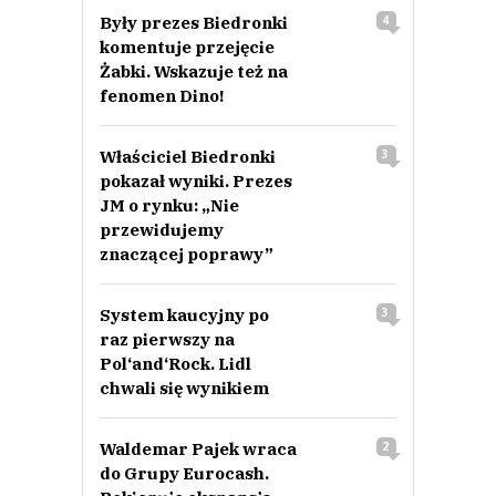
Były prezes Biedronki
4
komentuje przejęcie
Żabki. Wskazuje też na
fenomen Dino!
Właściciel Biedronki
3
pokazał wyniki. Prezes
JM o rynku: „Nie
przewidujemy
znaczącej poprawy”
System kaucyjny po
3
raz pierwszy na
Pol‘and‘Rock. Lidl
chwali się wynikiem
Waldemar Pajek wraca
2
do Grupy Eurocash.