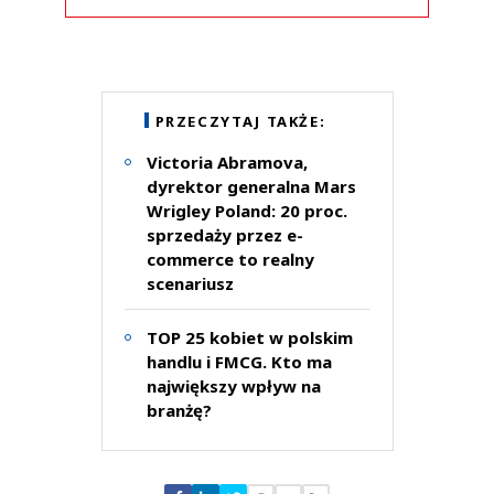
Komentarze (
0
)
Nie znaleziono komentarzy
Zostaw swoje komentarze
PRZECZYTAJ TAKŻE:
Imię (Wymagane)
Victoria Abramova,
dyrektor generalna Mars
Wrigley Poland: 20 proc.
Anuluj
sprzedaży przez e-
Prześlij komentarz
commerce to realny
scenariusz
TOP 25 kobiet w polskim
handlu i FMCG. Kto ma
największy wpływ na
branżę?