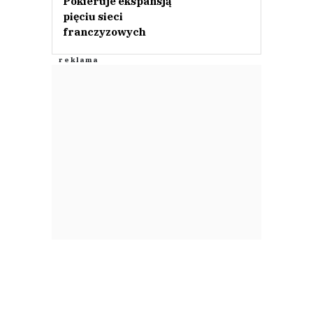
Pokieruje ekspansją
pięciu sieci
franczyzowych