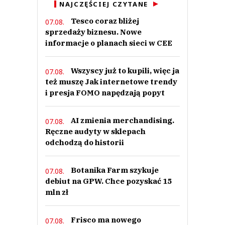
NAJCZĘŚCIEJ CZYTANE
Tesco coraz bliżej
07.08.
sprzedaży biznesu. Nowe
informacje o planach sieci w CEE
Wszyscy już to kupili, więc ja
07.08.
też muszę Jak internetowe trendy
i presja FOMO napędzają popyt
AI zmienia merchandising.
07.08.
Ręczne audyty w sklepach
odchodzą do historii
Botanika Farm szykuje
07.08.
debiut na GPW. Chce pozyskać 15
mln zł
Frisco ma nowego
07.08.