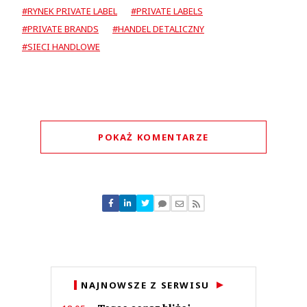
#RYNEK PRIVATE LABEL
#PRIVATE LABELS
#PRIVATE BRANDS
#HANDEL DETALICZNY
#SIECI HANDLOWE
POKAŻ KOMENTARZE
Komentarze (
2
)
smakosz
28.12.2022 / 13:56
NAJNOWSZE Z SERWISU
This comment was minimized by the moderator on the site