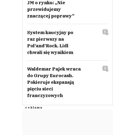
JM o rynku: „Nie
przewidujemy
znaczącej poprawy”
System kaucyjny po
3
raz pierwszy na
Pol‘and‘Rock. Lidl
chwali się wynikiem
Waldemar Pajek wraca
2
do Grupy Eurocash.
Pokieruje ekspansją
pięciu sieci
franczyzowych