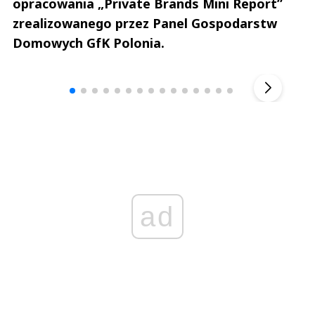
opracowania „Private Brands Mini Report”
zrealizowanego przez Panel Gospodarstw
Domowych GfK Polonia.
Andrzej i Marta Sterniccy
Marta i 
▶
ad