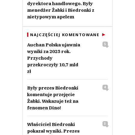
dyrektora handlowego. Były
menedżer Żabki i Biedronki z
nietypowym apelem
NAJCZĘŚCIEJ KOMENTOWANE
Auchan Polska ujawnia
5
wyniki za 2025 rok.
Przychody
przekroczyły 10,7 mld
zł
Były prezes Biedronki
4
komentuje przejęcie
Żabki. Wskazuje też na
fenomen Dino!
Właściciel Biedronki
3
pokazał wyniki. Prezes