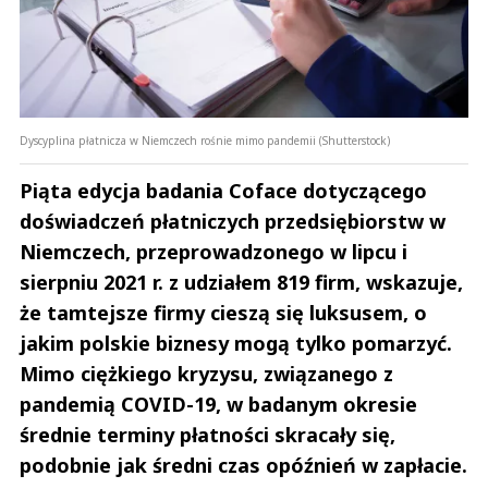
Dyscyplina płatnicza w Niemczech rośnie mimo pandemii (Shutterstock)
Piąta edycja badania Coface dotyczącego
doświadczeń płatniczych przedsiębiorstw w
Niemczech, przeprowadzonego w lipcu i
sierpniu 2021 r. z udziałem 819 firm, wskazuje,
że tamtejsze firmy cieszą się luksusem, o
jakim polskie biznesy mogą tylko pomarzyć.
Mimo ciężkiego kryzysu, związanego z
pandemią COVID-19, w badanym okresie
średnie terminy płatności skracały się,
podobnie jak średni czas opóźnień w zapłacie.
Andrzej i Marta Sterniccy
Marta i 