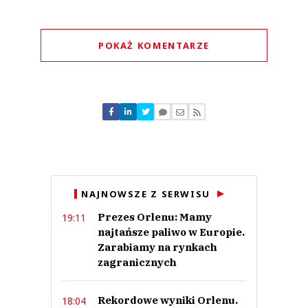
POKAŻ KOMENTARZE
Komentarze (
0
)
Nie znaleziono komentarzy
Zostaw swoje komentarze
Imię (Wymagane)
Anuluj
NAJNOWSZE Z SERWISU
Prześlij komentarz
Prezes Orlenu: Mamy
19:11
najtańsze paliwo w Europie.
Zarabiamy na rynkach
zagranicznych
Rekordowe wyniki Orlenu.
18:04