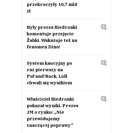
przekroczyły 10,7 mld
zł
Były prezes Biedronki
4
komentuje przejęcie
Żabki. Wskazuje też na
fenomen Dino!
System kaucyjny po
3
raz pierwszy na
Pol‘and‘Rock. Lidl
chwali się wynikiem
Właściciel Biedronki
3
pokazał wyniki. Prezes
JM o rynku: „Nie
przewidujemy
znaczącej poprawy”