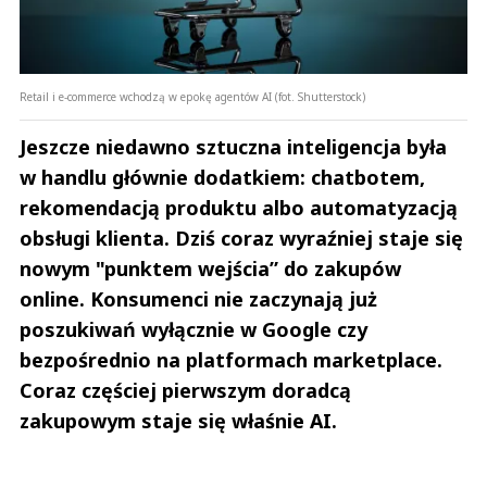
Retail i e-commerce wchodzą w epokę agentów AI (fot. Shutterstock)
Jeszcze niedawno sztuczna inteligencja była
w handlu głównie dodatkiem: chatbotem,
rekomendacją produktu albo automatyzacją
obsługi klienta. Dziś coraz wyraźniej staje się
nowym "punktem wejścia” do zakupów
online. Konsumenci nie zaczynają już
poszukiwań wyłącznie w Google czy
bezpośrednio na platformach marketplace.
Coraz częściej pierwszym doradcą
zakupowym staje się właśnie AI.
Andrzej i Marta Sterniccy
Marta i 