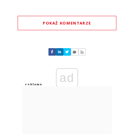
POKAŻ KOMENTARZE
Komentarze (
1
)
ad
Lol
03.08.2026 / 18:36
This comment was minimized by the moderator on the site
Po co?
Lol
Odpowiedz
0
0