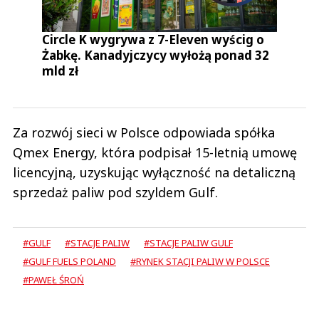
Circle K wygrywa z 7-Eleven wyścig o
Żabkę. Kanadyjczycy wyłożą ponad 32
mld zł
Za rozwój sieci w Polsce odpowiada spółka
Qmex Energy, która podpisał 15-letnią umowę
licencyjną, uzyskując wyłączność na detaliczną
sprzedaż paliw pod szyldem Gulf.
#GULF
#STACJE PALIW
#STACJE PALIW GULF
#GULF FUELS POLAND
#RYNEK STACJI PALIW W POLSCE
#PAWEŁ ŚROŃ