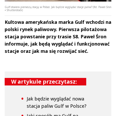
Gulf otwiera pierwszą stację w Polsce. Jak będzie wyglądać stacje paliw? (fot. Paweł Śroń
+ Shutterstock)
Kultowa amerykańska marka Gulf wchodzi na
polski rynek paliwowy. Pierwsza pilotażowa
stacja powstanie przy trasie S8. Paweł Śron
informuje, jak będą wyglądać i funkcjonować
stacje oraz jak ma się rozwijać sieć.
W artykule przeczytasz:
Jak będzie wyglądać nowa
stacja paliw Gulf w Polsce?
Jaki sposób ma Gulf na