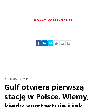
POKAŻ KOMENTARZE
Komentarze (
0
)
Nie znaleziono komentarzy
Zostaw swoje komentarze
Imię (Wymagane)
Anuluj
Prześlij komentarz
03.08.2026 / 12:11
Gulf otwiera pierwszą
stację w Polsce. Wiemy,
kiedy wystartuje i jak