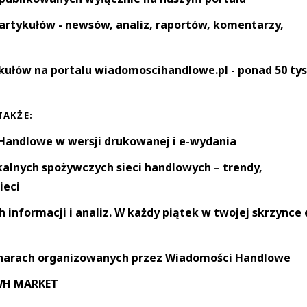
artykułów - newsów, analiz, raportów, komentarzy,
kułów na portalu wiadomoscihandlowe.pl - ponad 50 tys
TAKŻE:
andlowe w wersji drukowanej i e-wydania
okalnych spożywczych sieci handlowych – trendy,
ieci
informacji i analiz. W każdy piątek w twojej skrzynce 
narach organizowanych przez Wiadomości Handlowe
 WH MARKET