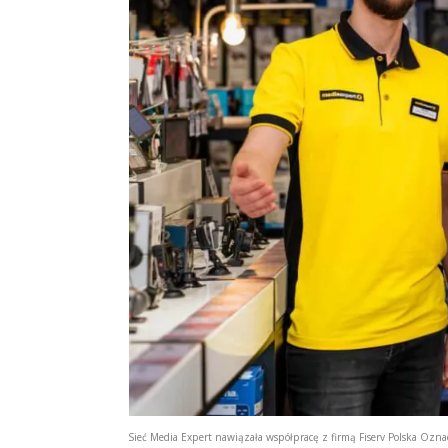
Sieć Media Expert nawiązała współpracę z firmą Fiserv Polska Oznac