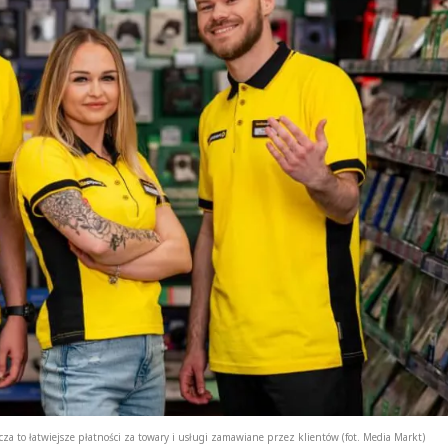
za to łatwiejsze płatności za towary i usługi zamawiane przez klientów (fot. Media Markt)