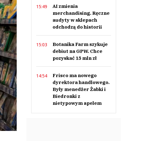
AI zmienia
15:49
merchandising. Ręczne
audyty w sklepach
odchodzą do historii
Botanika Farm szykuje
15:03
debiut na GPW. Chce
pozyskać 15 mln zł
Frisco ma nowego
14:54
dyrektora handlowego.
Były menedżer Żabki i
Biedronki z
nietypowym apelem