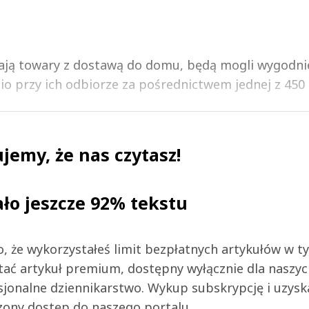
ją towary z dostawą do domu, będą mogli wygodnie
io przy ich odbiorze za pośrednictwem jednej z 450 a
jemy, że nas czytasz!
ało jeszcze 92% tekstu
 to, że wykorzystałeś limit bezpłatnych artykułów w t
tać artykuł premium, dostępny wyłącznie dla naszy
jonalne dziennikarstwo. Wykup subskrypcję i uzysk
zony dostęp do naszego portalu.