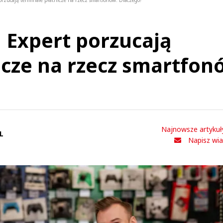
rzucają terminale płatnicze na rzecz smartfonów. Dlaczego?
 Expert porzucają
icze na rzecz smartfon
Najnowsze artykuł
L
Napisz wi