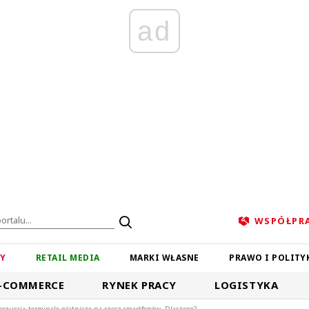
ad
WSPÓŁPR
ZY
RETAIL MEDIA
MARKI WŁASNE
PRAWO I POLITY
-COMMERCE
RYNEK PRACY
LOGISTYKA