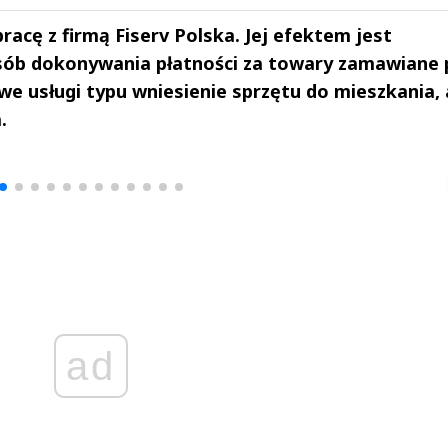
acę z firmą Fiserv Polska. Jej efektem jest
osób dokonywania płatności za towary zamawiane 
e usługi typu wniesienie sprzętu do mieszkania, 
.
drzej
Michał Stężalski
FineDiningWe
▶
▶
ad