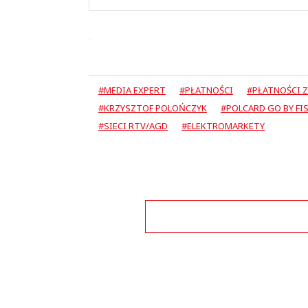
#MEDIA EXPERT
#PŁATNOŚCI
#PŁATNOŚCI Z
#KRZYSZTOF POLOŃCZYK
#POLCARD GO BY FI
#SIECI RTV/AGD
#ELEKTROMARKETY