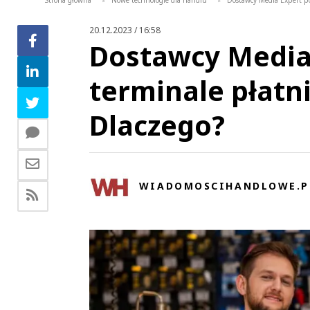
Strona główna
Nowe technologie dla handlu
Dostawcy Media Expert po
>
>
20.12.2023 / 16:58
Dostawcy Media
terminale płatn
Dlaczego?
WIADOMOSCIHANDLOWE.P