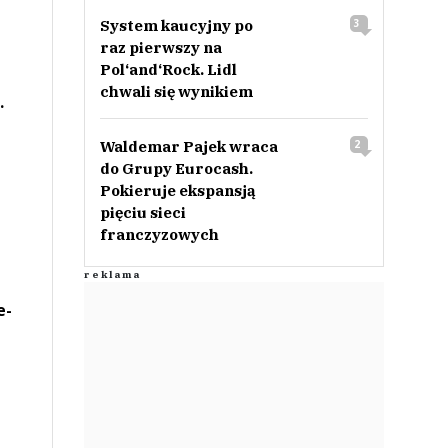
System kaucyjny po
3
raz pierwszy na
Pol‘and‘Rock. Lidl
chwali się wynikiem
.
Waldemar Pajek wraca
2
do Grupy Eurocash.
Pokieruje ekspansją
pięciu sieci
franczyzowych
e-