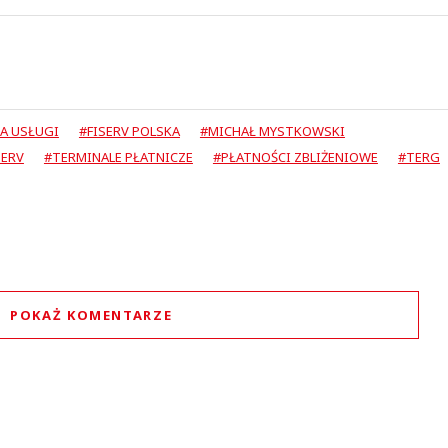
A USŁUGI
#FISERV POLSKA
#MICHAŁ MYSTKOWSKI
SERV
#TERMINALE PŁATNICZE
#PŁATNOŚCI ZBLIŻENIOWE
#TERG
POKAŻ KOMENTARZE
Komentarze (
1
)