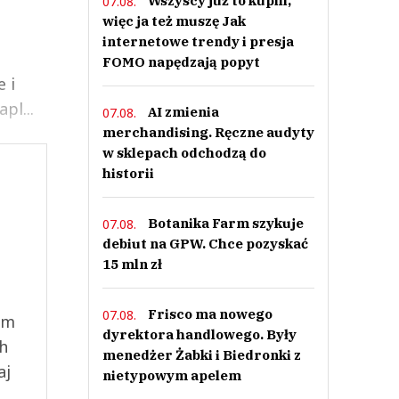
Wszyscy już to kupili,
07.08.
więc ja też muszę Jak
internetowe trendy i presja
FOMO napędzają popyt
 i
pl...
AI zmienia
07.08.
merchandising. Ręczne audyty
w sklepach odchodzą do
historii
Botanika Farm szykuje
07.08.
debiut na GPW. Chce pozyskać
15 mln zł
Frisco ma nowego
07.08.
ym
dyrektora handlowego. Były
ch
menedżer Żabki i Biedronki z
aj
nietypowym apelem