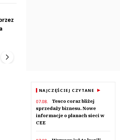
przez
a
ek
Szefem być Sezon 2
Marcin Przybysz
▶
▶
NAJCZĘŚCIEJ CZYTANE
Tesco coraz bliżej
07.08.
sprzedaży biznesu. Nowe
informacje o planach sieci w
CEE