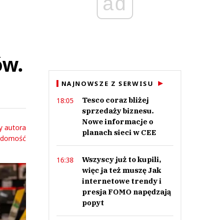
ad
ów.
NAJNOWSZE Z SERWISU
Tesco coraz bliżej
18:05
sprzedaży biznesu.
Nowe informacje o
y autora
planach sieci w CEE
adomość
Wszyscy już to kupili,
16:38
więc ja też muszę Jak
internetowe trendy i
presja FOMO napędzają
popyt