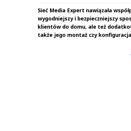
Sieć Media Expert nawiązała współpr
wygodniejszy i bezpieczniejszy sp
klientów do domu, ale też dodatkow
także jego montaż czy konfiguracja
Andrzej i Marta
Marta i An
Sterniccy
Sterniccy
▶
▶