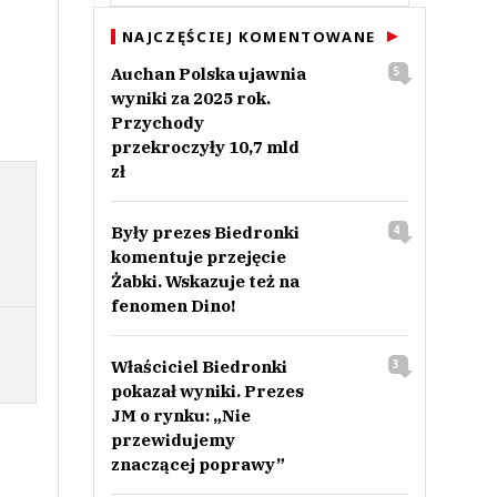
NAJCZĘŚCIEJ KOMENTOWANE
Auchan Polska ujawnia
5
wyniki za 2025 rok.
Przychody
przekroczyły 10,7 mld
zł
Były prezes Biedronki
4
komentuje przejęcie
Żabki. Wskazuje też na
fenomen Dino!
Właściciel Biedronki
3
pokazał wyniki. Prezes
JM o rynku: „Nie
przewidujemy
znaczącej poprawy”