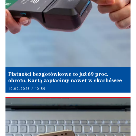
Płatności bezgotówkowe to już 69 proc.
obrotu. Kartą zapłacimy nawet w skarbówce
10.02.2026 / 10:59