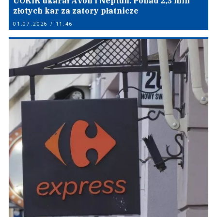
UOKiK ukarał Avon i Neptun. Ponad 2,3 mln
złotych kar za zatory płatnicze
01.07.2026 / 11:46