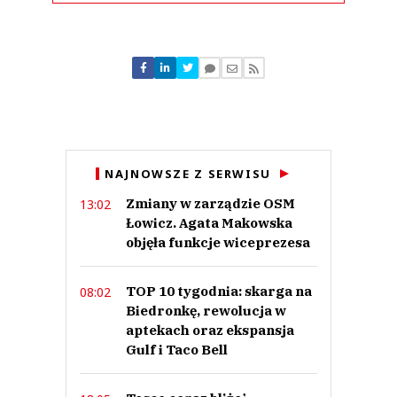
Komentarze (
0
)
Nie znaleziono komentarzy
Zostaw swoje komentarze
Imię (Wymagane)
Anuluj
NAJNOWSZE Z SERWISU
Prześlij komentarz
Zmiany w zarządzie OSM
13:02
Łowicz. Agata Makowska
objęła funkcje wiceprezesa
TOP 10 tygodnia: skarga na
08:02
Biedronkę, rewolucja w
aptekach oraz ekspansja
Gulf i Taco Bell