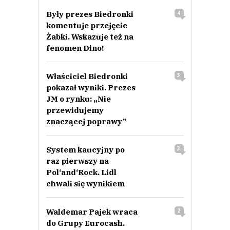
Były prezes Biedronki
4
komentuje przejęcie
Żabki. Wskazuje też na
fenomen Dino!
Właściciel Biedronki
3
pokazał wyniki. Prezes
JM o rynku: „Nie
przewidujemy
znaczącej poprawy”
System kaucyjny po
3
raz pierwszy na
Pol‘and‘Rock. Lidl
chwali się wynikiem
Waldemar Pajek wraca
2
do Grupy Eurocash.