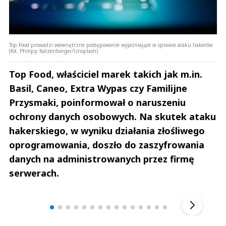
Top Food prowadzi wewnętrzne postępowanie wyjaśniające w sprawie ataku hakerów
(fot. Philipp Katzenberger/Unsplash)
Top Food, właściciel marek takich jak m.in.
Basil, Caneo, Extra Wypas czy Familijne
Przysmaki, poinformował o naruszeniu
ochrony danych osobowych. Na skutek ataku
hakerskiego, w wyniku działania złośliwego
oprogramowania, doszło do zaszyfrowania
danych na administrowanych przez firmę
serwerach.
Andrzej i Marta Sterniccy
Marta i 
▶