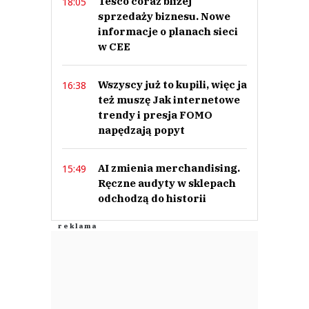
Tesco coraz bliżej
18:05
sprzedaży biznesu. Nowe
informacje o planach sieci
w CEE
Wszyscy już to kupili, więc ja
16:38
też muszę Jak internetowe
trendy i presja FOMO
napędzają popyt
AI zmienia merchandising.
15:49
Ręczne audyty w sklepach
odchodzą do historii