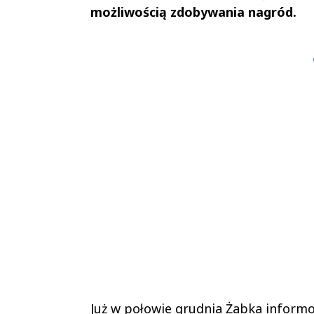
możliwością zdobywania nagród.
Andrzej i Marta
Marta i An
Sterniccy
Sterniccy
▶
▶
Już w połowie grudnia Żabka informo