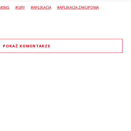
MING
#GRY
#APLIKACJA
#APLIKACJA ZAKUPOWA
POKAŻ KOMENTARZE
Komentarze (
0
)
Nie znaleziono komentarzy
staw swoje komentarze
Imię (Wymagane)
Anuluj
Prześlij komentarz