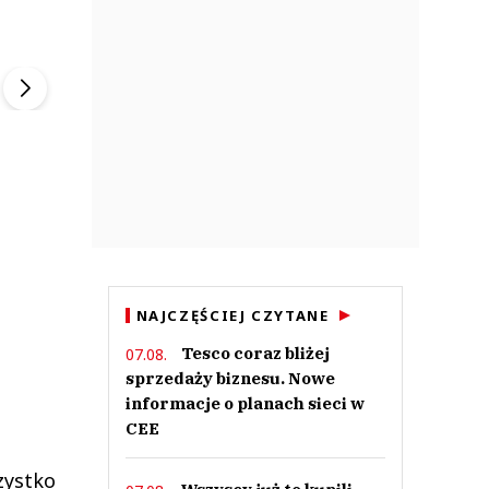
ek
Szefem być Sezon 2
Marcin Przybysz
▶
▶
NAJCZĘŚCIEJ CZYTANE
Tesco coraz bliżej
07.08.
sprzedaży biznesu. Nowe
informacje o planach sieci w
CEE
zystko