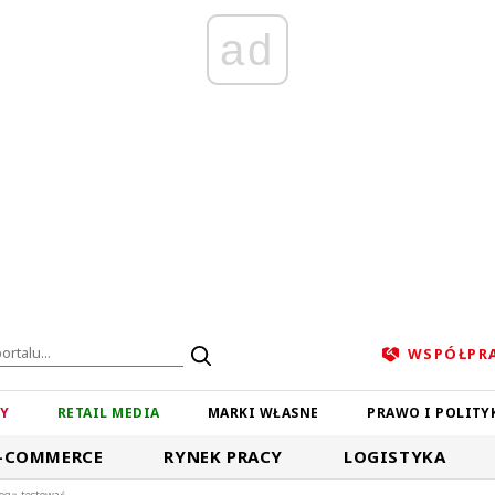
ad
WSPÓŁPR
ZY
RETAIL MEDIA
MARKI WŁASNE
PRAWO I POLITY
-COMMERCE
RYNEK PRACY
LOGISTYKA