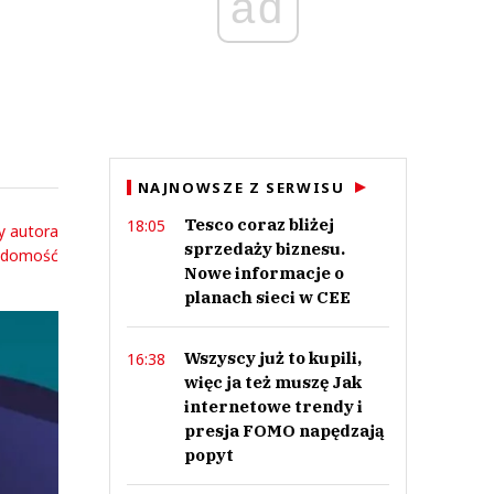
ad
NAJNOWSZE Z SERWISU
Tesco coraz bliżej
18:05
y autora
sprzedaży biznesu.
adomość
Nowe informacje o
planach sieci w CEE
Wszyscy już to kupili,
16:38
więc ja też muszę Jak
internetowe trendy i
presja FOMO napędzają
popyt