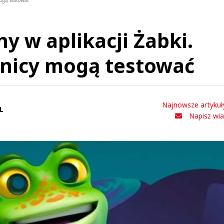
ogą testować
y w aplikacji Żabki.
wnicy mogą testować
Najnowsze artykuł
L
Napisz wi