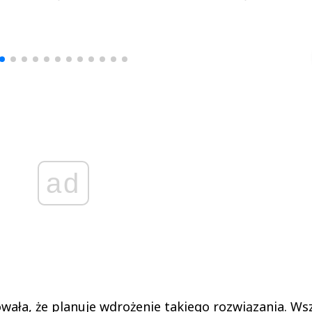
drzej
Michał Stężalski
FineDiningWe
▶
▶
ad
wała, że planuje wdrożenie takiego rozwiązania. Ws