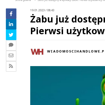
Strona główna
Żabu już dostępny w aplikacji Żabki. Pierwsi użytkownicy m
>
19.01.2023 / 08:43
Żabu już dostępn
Pierwsi użytko
WIADOMOSCIHANDLOWE.P