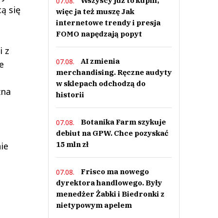
Wszyscy już to kupili,
07.08.
ą się
więc ja też muszę Jak
internetowe trendy i presja
FOMO napędzają popyt
i z
AI zmienia
07.08.
e
merchandising. Ręczne audyty
w sklepach odchodzą do
żna
historii
Botanika Farm szykuje
07.08.
debiut na GPW. Chce pozyskać
15 mln zł
ie
Frisco ma nowego
07.08.
dyrektora handlowego. Były
menedżer Żabki i Biedronki z
nietypowym apelem