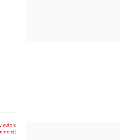
y autora
adomość