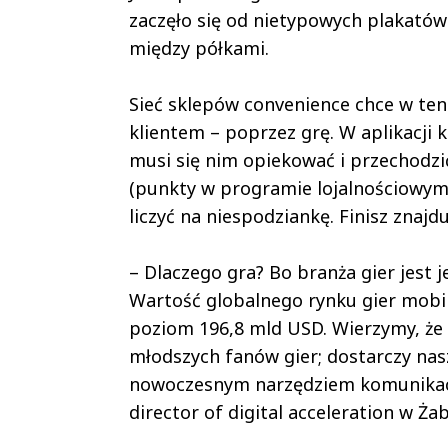
zaczęło się od nietypowych plakatów 
między półkami.
Sieć sklepów convenience chce w te
klientem – poprzez grę. W aplikacji
musi się nim opiekować i przechodzi
(punkty w programie lojalnościowym
liczyć na niespodziankę. Finisz znajd
– Dlaczego gra? Bo branża gier jest j
Wartość globalnego rynku gier mobiln
poziom 196,8 mld USD. Wierzymy, że 
młodszych fanów gier; dostarczy nasz
nowoczesnym narzędziem komunikacj
director of digital acceleration w Ża