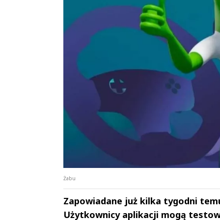
Żabu
Zapowiadane już kilka tygodni temu
Użytkownicy aplikacji mogą testowa