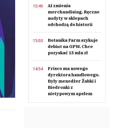
AI zmienia
15:49
merchandising. Ręczne
audyty w sklepach
odchodzą do historii
Botanika Farm szykuje
15:03
debiut na GPW. Chce
pozyskać 15 mln zł
Frisco ma nowego
14:54
dyrektora handlowego.
Były menedżer Żabki i
Biedronki z
nietypowym apelem