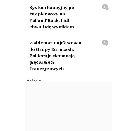
System kaucyjny po
3
raz pierwszy na
Pol‘and‘Rock. Lidl
chwali się wynikiem
Waldemar Pajek wraca
2
do Grupy Eurocash.
Pokieruje ekspansją
pięciu sieci
franczyzowych