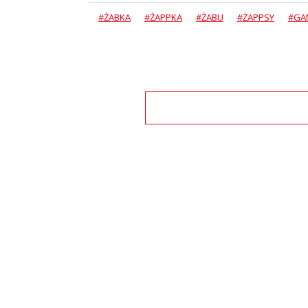
#ŻABKA
#ŻAPPKA
#ŻABU
#ŻAPPSY
#GA
Zo