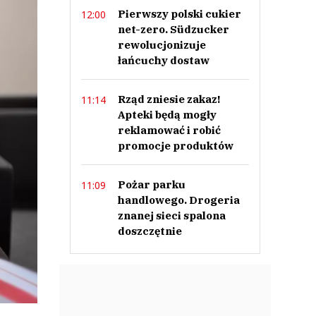
Pierwszy polski cukier
12:00
net-zero. Südzucker
rewolucjonizuje
łańcuchy dostaw
Rząd zniesie zakaz!
11:14
Apteki będą mogły
reklamować i robić
promocje produktów
Pożar parku
11:09
handlowego. Drogeria
znanej sieci spalona
doszczętnie