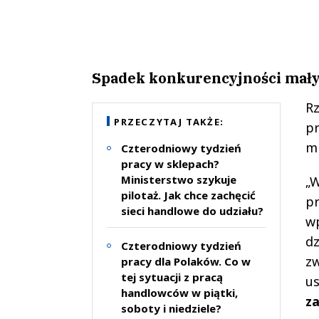
Spadek konkurencyjności mały
R
PRZECZYTAJ TAKŻE:
pr
mi
Czterodniowy tydzień
pracy w sklepach?
Ministerstwo szykuje
„W
pilotaż. Jak chce zachęcić
p
sieci handlowe do udziału?
wp
dz
Czterodniowy tydzień
zw
pracy dla Polaków. Co w
tej sytuacji z pracą
us
handlowców w piątki,
za
soboty i niedziele?