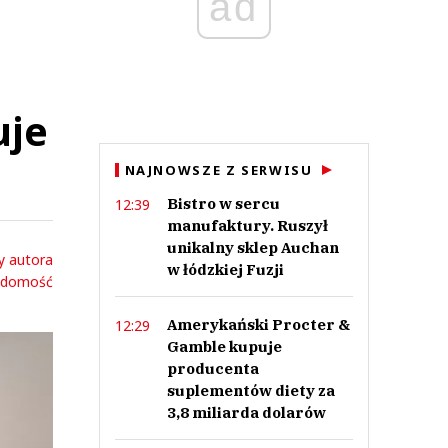
ad
uje
NAJNOWSZE Z SERWISU
Bistro w sercu
12:39
manufaktury. Ruszył
unikalny sklep Auchan
y autora
w łódzkiej Fuzji
adomość
Amerykański Procter &
12:29
Gamble kupuje
producenta
suplementów diety za
3,8 miliarda dolarów