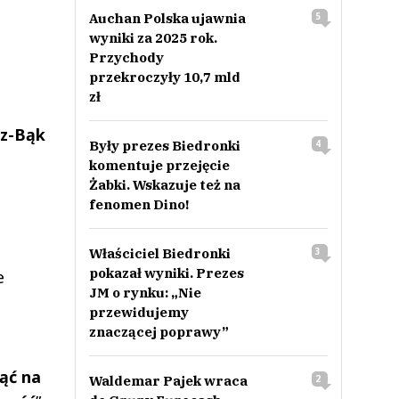
Auchan Polska ujawnia
5
wyniki za 2025 rok.
Przychody
przekroczyły 10,7 mld
zł
cz-Bąk
Były prezes Biedronki
4
komentuje przejęcie
Żabki. Wskazuje też na
fenomen Dino!
m
Właściciel Biedronki
3
pokazał wyniki. Prezes
e
JM o rynku: „Nie
przewidujemy
znaczącej poprawy”
ąć na
Waldemar Pajek wraca
2