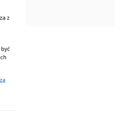
za z
 być
ich
sza