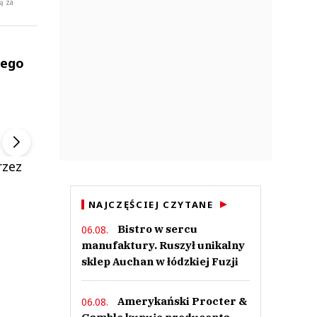
ą za
wego
ek
Szefem być Sezon 2
Marcin Przybysz
▶
▶
rzez
NAJCZĘŚCIEJ CZYTANE
Bistro w sercu
06.08.
manufaktury. Ruszył unikalny
sklep Auchan w łódzkiej Fuzji
Amerykański Procter &
06.08.