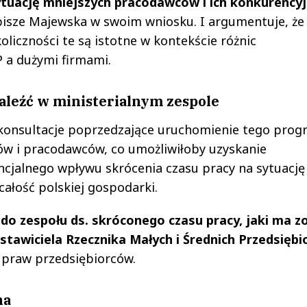
ytuację mniejszych pracodawców i ich konkurency
pisze Majewska w swoim wniosku. I argumentuje, że
oliczności te są istotne w kontekście różnic
 a dużymi firmami.
aleźć w ministerialnym zespole
 konsultacje poprzedzające uruchomienie tego prog
ów i pracodawców, co umożliwiłoby uzyskanie
cjalnego wpływu skrócenia czasu pracy na sytuację
ałość polskiej gospodarki.
 do zespołu ds. skróconego czasu pracy, jaki ma z
tawiciela Rzecznika Małych i Średnich Przedsięb
 praw przedsiębiorców.
na