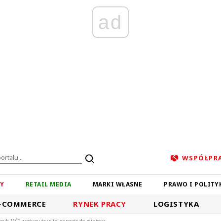
ad
WSPÓŁPR
ZY
RETAIL MEDIA
MARKI WŁASNE
PRAWO I POLITY
-COMMERCE
RYNEK PRACY
LOGISTYKA