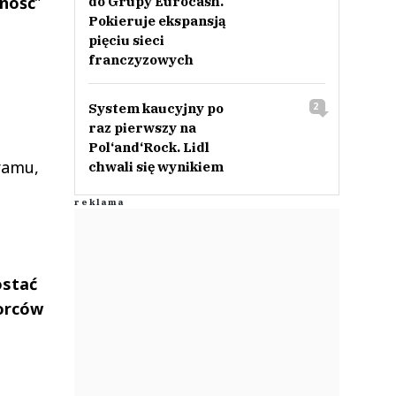
jność
”
do Grupy Eurocash.
Pokieruje ekspansją
pięciu sieci
franczyzowych
System kaucyjny po
2
raz pierwszy na
Pol‘and‘Rock. Lidl
ramu,
chwali się wynikiem
ostać
iorców