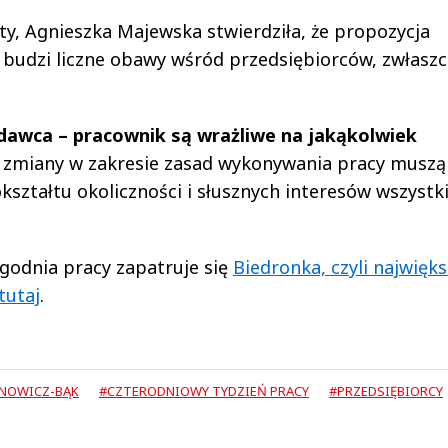
ty, Agnieszka Majewska stwierdziła, że propozycja
budzi liczne obawy wśród przedsiębiorców, zwłaszc
odawca – pracownik są wrażliwe na jakąkolwiek
e zmiany w zakresie zasad wykonywania pracy muszą
ztałtu okoliczności i słusznych interesów wszystk
ygodnia pracy zapatruje się
Biedronka, czyli najwięk
tutaj
.
ANOWICZ-BĄK
#CZTERODNIOWY TYDZIEŃ PRACY
#PRZEDSIĘBIORCY