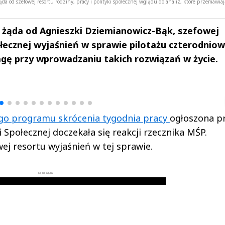
a od szefowej resortu rodziny, pracy i polityki społecznej wglądu do analiz, które przemawiaj
 żąda od Agnieszki Dziemianowicz-Bąk, szefowej
połecznej wyjaśnień w sprawie pilotażu czterodnio
agę przy wprowadzaniu takich rozwiązań w życie.
drzej
Michał Stężalski
FineDiningWe
▶
▶
go programu skrócenia tygodnia pracy
ogłoszona p
i Społecznej doczekała się reakcji rzecznika MŚP.
ej resortu wyjaśnień w tej sprawie.
REKLAMA