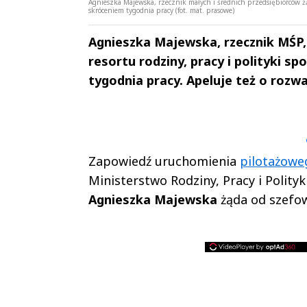
Agnieszka Majewska, rzecznik małych i średnich przedsiębiorców żąd
skróceniem tygodnia pracy (fot. mat. prasowe)
Agnieszka Majewska, rzecznik MŚP,
resortu rodziny, pracy i polityki s
tygodnia pracy. Apeluje też o rozw
Andrzej i Marta
Marta i An
Sterniccy
Sterniccy
▶
▶
Zapowiedź uruchomienia
pilotażowe
Ministerstwo Rodziny, Pracy i Polityk
Agnieszka Majewska
żąda od szefow