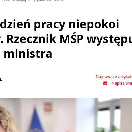
znik MŚP występuje w tej sprawie do ministra
dzień pracy niepokoi
. Rzecznik MŚP występ
 ministra
Najnowsze artykuł
L
Napisz wi