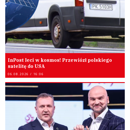
InPost leci w kosmos! Przewiózł polskiego
satelitę do USA
06.08.2026 / 16:06