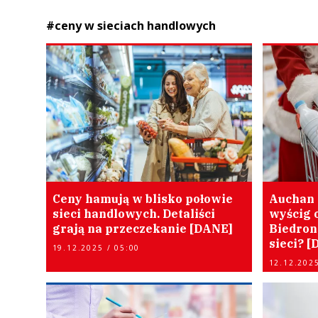
#ceny w sieciach handlowych
Ceny hamują w blisko połowie
Auchan 
sieci handlowych. Detaliści
wyścig o
grają na przeczekanie [DANE]
Biedronk
sieci? 
19.12.2025 / 05:00
12.12.2025