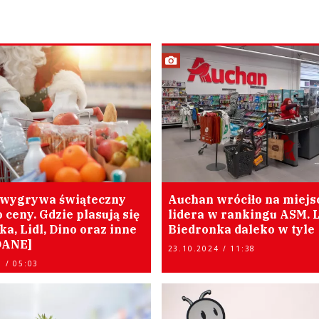
wygrywa świąteczny
Auchan wróciło na miejs
 ceny. Gdzie plasują się
lidera w rankingu ASM. Li
a, Lidl, Dino oraz inne
Biedronka daleko w tyle
[DANE]
23.10.2024 / 11:38
 / 05:03