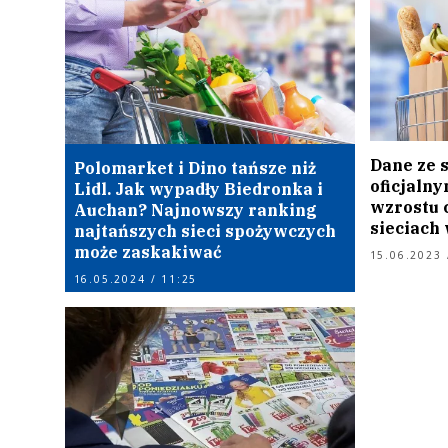
Dane ze 
Polomarket i Dino tańsze niż
oficjaln
Lidl. Jak wypadły Biedronka i
wzrostu 
Auchan? Najnowszy ranking
sieciach
najtańszych sieci spożywczych
może zaskakiwać
15.06.2023 
16.05.2024 / 11:25