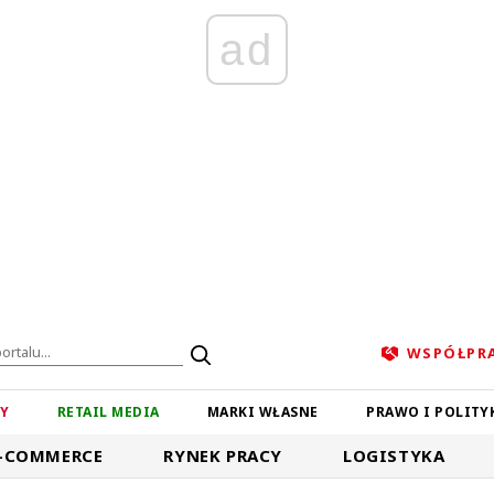
ad
WSPÓŁPR
ZY
RETAIL MEDIA
MARKI WŁASNE
PRAWO I POLITY
-COMMERCE
RYNEK PRACY
LOGISTYKA