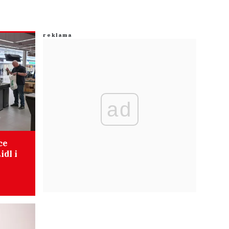
ad
ce
dl i