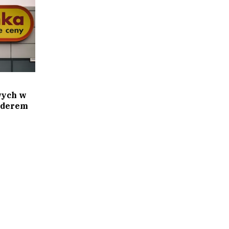
wych w
liderem