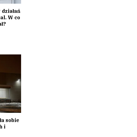
 działań
al. W co
ał?
a sobie
h i