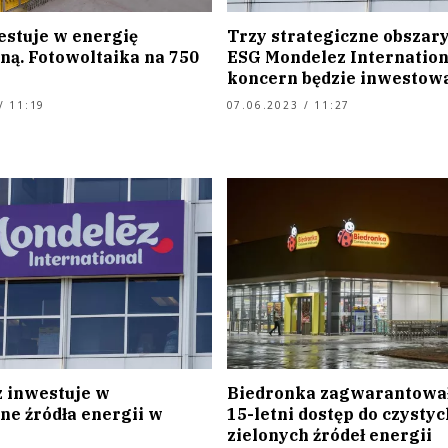
estuje w energię
Trzy strategiczne obszary
ną. Fotowoltaika na 750
ESG Mondelez Internation
koncern będzie inwestow
/ 11:19
07.06.2023 / 11:27
 inwestuje w
Biedronka zagwarantował
ne źródła energii w
15-letni dostęp do czystyc
zielonych źródeł energii