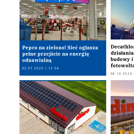
Decathlo
Pepco na zielono! Sieć ogłasza
działania
pełne przejście na energię
budowy i 
odnawialną
fotowolt
03.07.2025 / 12:54
08.10.2024 