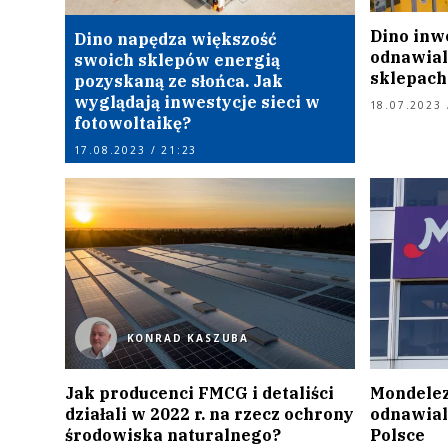
Dino inw
Dino napędza większość
odnawial
swoich sklepów energią
sklepach
pozyskaną ze słońca. Jak
wyglądają inwestycje sieci w
18.07.2023 
fotowoltaikę?
17.08.2023 / 21:23
KONRAD KASZUBA
Jak producenci FMCG i detaliści
Mondelez
działali w 2022 r. na rzecz ochrony
odnawial
środowiska naturalnego?
Polsce