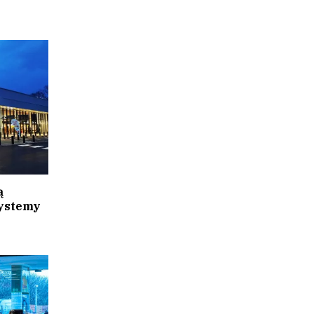
ą
systemy