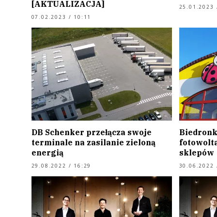
[AKTUALIZACJA]
25.01.2023 
07.02.2023 / 10:11
DB Schenker przełącza swoje
Biedronk
terminale na zasilanie zieloną
fotowolta
energią
sklepów
29.08.2022 / 16:29
30.06.2022 