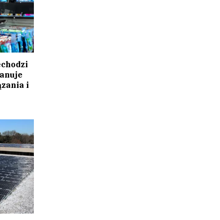
echodzi
lanuje
zania i