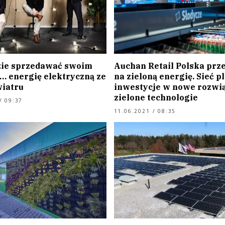
zie sprzedawać swoim
Auchan Retail Polska prz
… energię elektryczną ze
na zieloną energię. Sieć p
wiatru
inwestycje w nowe rozwią
zielone technologie
/ 09:37
11.06.2021 / 08:35