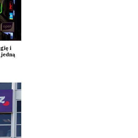
gię i
 jedną