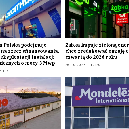
n Polska podejmuje
Żabka kupuje zieloną ener
 na rzecz sfinansowania,
chce zredukować emisję o
eksploatacji instalacji
czwartą do 2026 roku
aicznych o mocy 3 Mwp
26.10.2023 / 12:20
/ 16:30