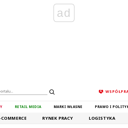
ad
WSPÓŁPR
ZY
RETAIL MEDIA
MARKI WŁASNE
PRAWO I POLITY
-COMMERCE
RYNEK PRACY
LOGISTYKA