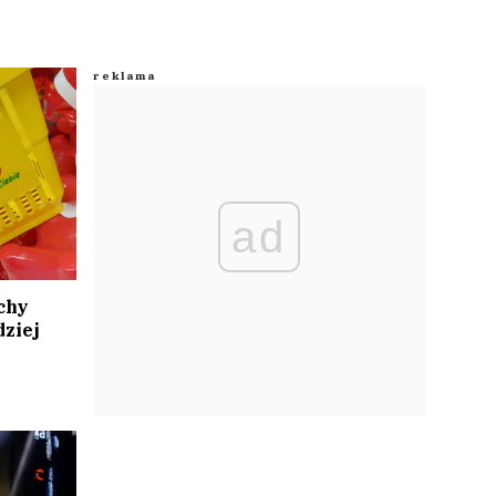
ad
chy
dziej