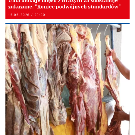
Unia blokuje mięso z Brazylii za substancje
zakazane. "Koniec podwójnych standardów"
15.05.2026 / 20:00