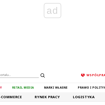
ad
WSPÓŁPR
ZY
RETAIL MEDIA
MARKI WŁASNE
PRAWO I POLITY
-COMMERCE
RYNEK PRACY
LOGISTYKA