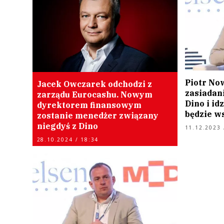
Piotr Now
Jacek Owczarek odchodzi z
zasiadan
zarządu Eurocashu. Nowym
Dino i id
dyrektorem finansowym
będzie w
zostanie menedżer związany
niegdyś z Dino
11.12.2023 
28.10.2024 / 18:34