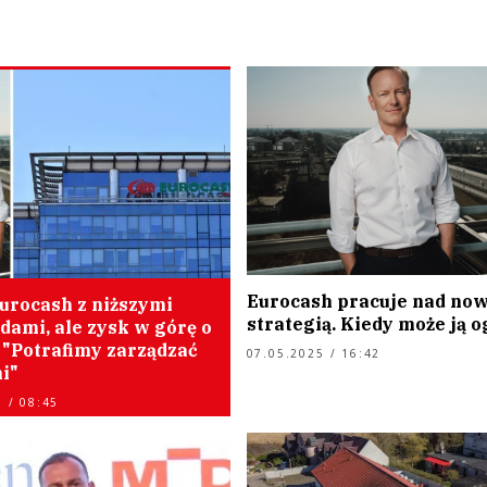
Eurocash pracuje nad no
urocash z niższymi
strategią. Kiedy może ją o
dami, ale zysk w górę o
 "Potrafimy zarządzać
07.05.2025 / 16:42
i"
 / 08:45