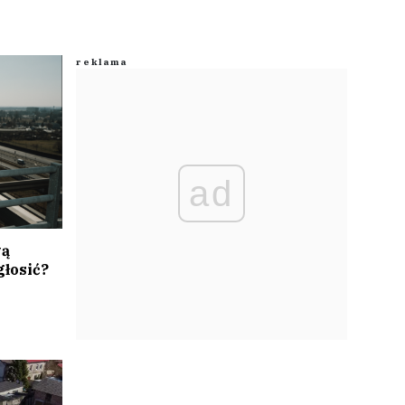
ad
wą
głosić?