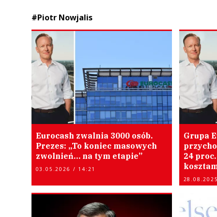
#Piotr Nowjalis
Eurocash zwalnia 3000 osób.
Grupa E
Prezes: „To koniec masowych
przycho
zwolnień… na tym etapie”
24 proc.
kosztam
03.05.2026 / 14:21
28.08.2025