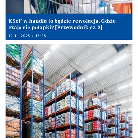
KSeF w handlu to będzie rewolucja. Gdzie
czają się pułapki? [Przewodnik cz. 2]
12.11.2025 / 15:28