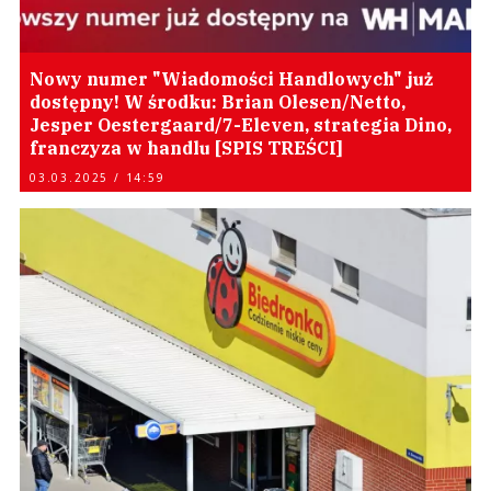
Nowy numer "Wiadomości Handlowych" już
dostępny! W środku: Brian Olesen/Netto,
Jesper Oestergaard/7-Eleven, strategia Dino,
franczyza w handlu [SPIS TREŚCI]
03.03.2025 / 14:59