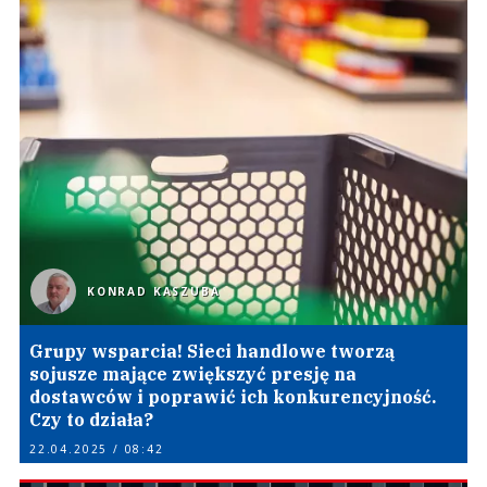
KONRAD KASZUBA
Grupy wsparcia! Sieci handlowe tworzą
sojusze mające zwiększyć presję na
dostawców i poprawić ich konkurencyjność.
Czy to działa?
22.04.2025 / 08:42