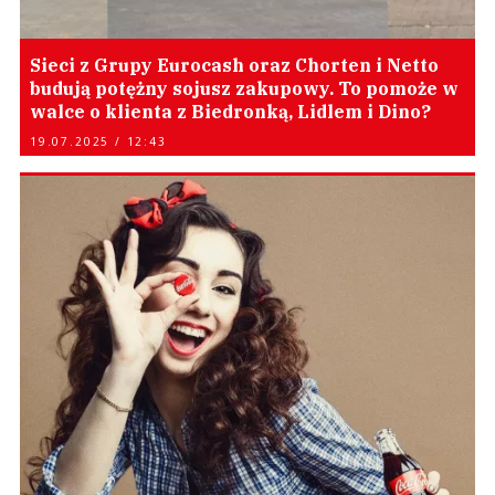
Sieci z Grupy Eurocash oraz Chorten i Netto
budują potężny sojusz zakupowy. To pomoże w
walce o klienta z Biedronką, Lidlem i Dino?
19.07.2025 / 12:43