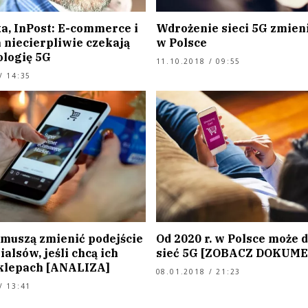
a, InPost: E-commerce i
Wdrożenie sieci 5G zmien
 niecierpliwie czekają
w Polsce
ologię 5G
11.10.2018 / 09:55
/ 14:35
 muszą zmienić podejście
Od 2020 r. w Polsce może d
ialsów, jeśli chcą ich
sieć 5G [ZOBACZ DOKUM
klepach [ANALIZA]
08.01.2018 / 21:23
/ 13:41