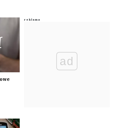
ad
zowe