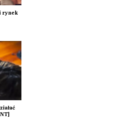
i rynek
ziałać
ENT]