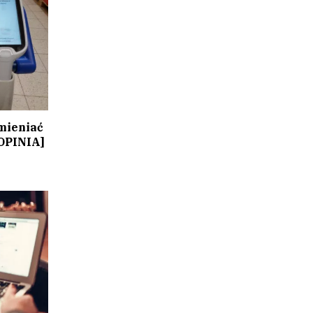
mieniać
[OPINIA]