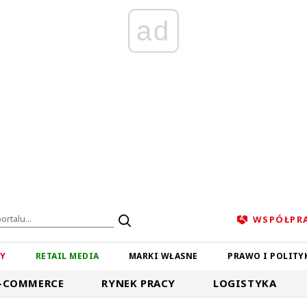
ad
WSPÓŁPR
ZY
RETAIL MEDIA
MARKI WŁASNE
PRAWO I POLITY
-COMMERCE
RYNEK PRACY
LOGISTYKA