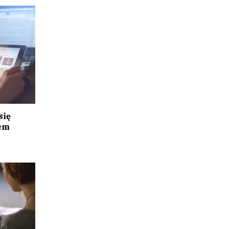
się
em