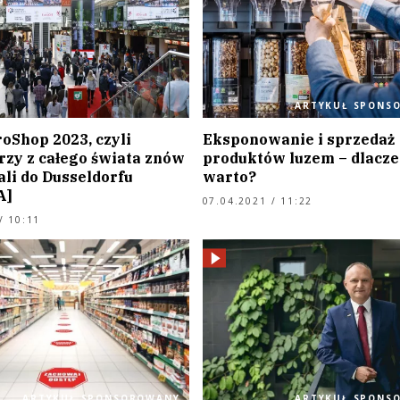
ARTYKUŁ SPONS
oShop 2023, czyli
Eksponowanie i sprzedaż
rzy z całego świata znów
produktów luzem – dlacz
ali do Dusseldorfu
warto?
A]
07.04.2021 / 11:22
/ 10:11
ARTYKUŁ SPONSOROWANY
ARTYKUŁ SPONS