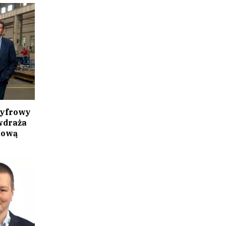
cyfrowy
wdraża
gową