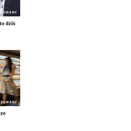
OROWANY
to dziś
OROWANY
rze