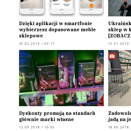
ARTYKUŁ SPONSOROWANY
Dzięki aplikacji w smartfonie
Ukraińsk
wybierzesz dopasowane meble
sklep w 
sklepowe
[ZOBACZ
20.02.2019 / 09:17
15.01.2019 
Dyskonty promują na standach
Zadowole
głównie marki własne
jadą na 
12.09.2018 / 10:05
18.06.2018 