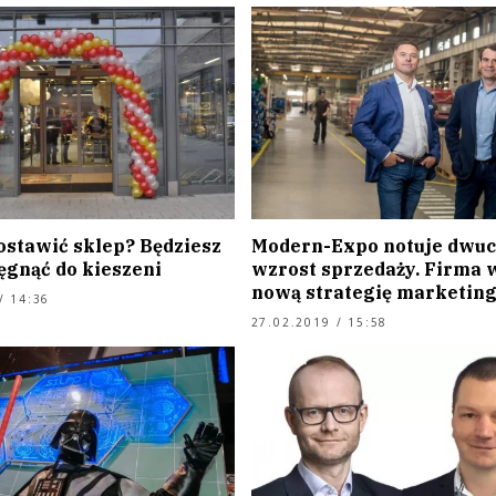
ostawić sklep? Będziesz
Modern-Expo notuje dwu
ęgnąć do kieszeni
wzrost sprzedaży. Firma 
nową strategię marketin
/ 14:36
27.02.2019 / 15:58