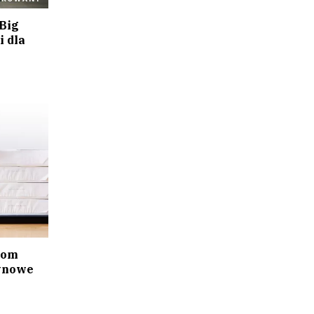
Big
i dla
com
zynowe