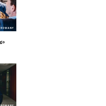
OROWANY
ego
OROWANY