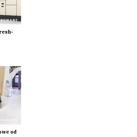
OROWANY
resh-
OROWANY
owe od