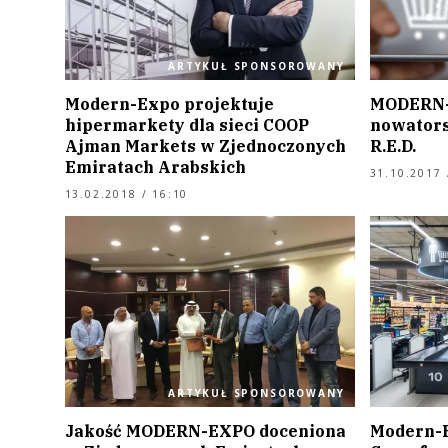
ARTYKUŁ SPONSOROWANY
Modern-Expo projektuje
MODERN-
hipermarkety dla sieci COOP
nowators
Ajman Markets w Zjednoczonych
R.E.D.
Emiratach Arabskich
31.10.2017 
13.02.2018 / 16:10
ARTYKUŁ SPONSOROWANY
Jakość MODERN-EXPO doceniona
Modern-E