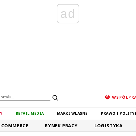
ad
WSPÓŁPR
ZY
RETAIL MEDIA
MARKI WŁASNE
PRAWO I POLITY
-COMMERCE
RYNEK PRACY
LOGISTYKA