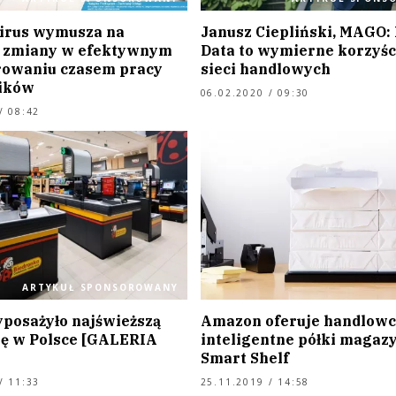
irus wymusza na
Janusz Ciepliński, MAGO: 
 zmiany w efektywnym
Data to wymierne korzyśc
owaniu czasem pracy
sieci handlowych
ików
06.02.2020 / 09:30
/ 08:42
ARTYKUŁ SPONSOROWANY
osażyło najświeższą
Amazon oferuje handlow
ę w Polsce [GALERIA
inteligentne półki maga
Smart Shelf
/ 11:33
25.11.2019 / 14:58