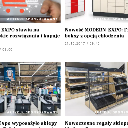
ARTYKUŁ SPONSOROWANY
ARTYKUŁ SPONS
EXPO stawia na
Nowość MODERN-EXPO: F
kie rozwiązania i kupuje
boksy z opcją chłodzenia
27.10.2017 / 09:40
/ 08:00
ARTYKUŁ SPONSOROWANY
ARTYKUŁ SPONS
xpo wyposażyło sklepy
Nowoczesne regały sklep