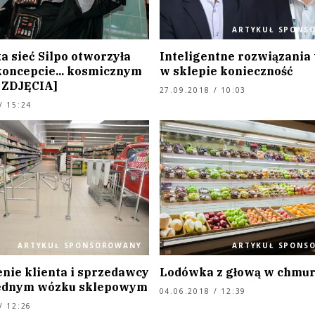
ARTYKUŁ SPONS
a sieć Silpo otworzyła
Inteligentne rozwiązania 
koncepcie... kosmicznym
w sklepie konieczność
 ZDJĘCIA]
27.09.2018 / 10:03
/ 15:24
ARTYKUŁ SPONSOROWANY
ARTYKUŁ SPONS
nie klienta i sprzedawcy
Lodówka z głową w chmu
jednym wózku sklepowym
04.06.2018 / 12:39
/ 12:26