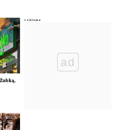
ad
Żabką,