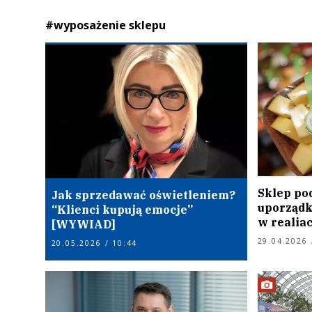
#wyposażenie sklepu
Sklep po
Jak sprzedawać oświetleniem?
uporządk
“Klienci kupują emocje”
w realia
[WYWIAD]
29.04.2026 
20.05.2026 / 10:44