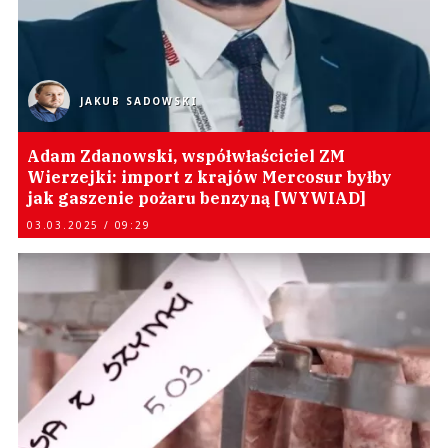
JAKUB SADOWSKI
Adam Zdanowski, współwłaściciel ZM
Wierzejki: import z krajów Mercosur byłby
jak gaszenie pożaru benzyną [WYWIAD]
03.03.2025 / 09:29