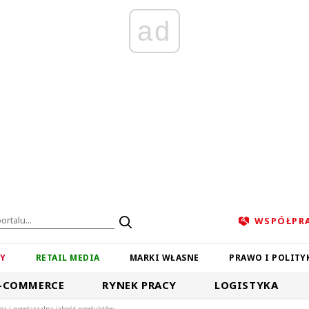
ad
WSPÓŁPR
ZY
RETAIL MEDIA
MARKI WŁASNE
PRAWO I POLITY
-COMMERCE
RYNEK PRACY
LOGISTYKA