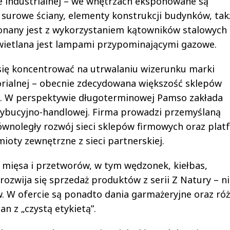
yce industrialnej – we wnętrzach eksponowane są
 surowe ściany, elementy konstrukcji budynków, tak
onany jest z wykorzystaniem kątowników stalowych 
świetlana jest lampami przypominającymi gazowe.
się koncentrować na utrwalaniu wizerunku marki
orialnej – obecnie zdecydowana większość sklepów
im. W perspektywie długoterminowej Pamso zakłada
trybucyjno-handlowej. Firma prowadzi przemyślaną
ównoległy rozwój sieci sklepów firmowych oraz plat
ioty zewnętrzne z sieci partnerskiej.
 mięsa i przetworów, w tym wędzonek, kiełbas,
rozwija się sprzedaż produktów z serii Z Natury – n
. W ofercie są ponadto dania garmażeryjne oraz ró
an z „czystą etykietą”.