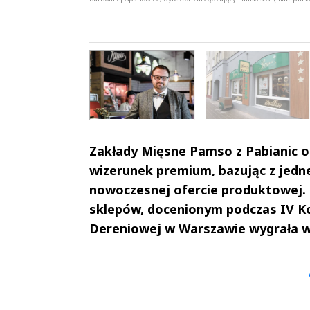
OBACZ GALERIĘ
[13 ZDJĘĆ]
Zakłady Mięsne Pamso z Pabianic ot
wizerunek premium, bazując z jednej
nowoczesnej ofercie produktowej.
sklepów, docenionym podczas IV K
Dereniowej w Warszawie wygrała w 
Andrzej i Marta
Marta i An
Sterniccy
Sterniccy
▶
▶