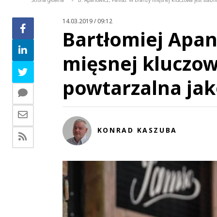
Strona główna
B. Apanowicz, Pamso: W branży mięsnej kluczowa jest stabi
>
14.03.2019 / 09:12
Bartłomiej Apan
mięsnej kluczowa
powtarzalna ja
KONRAD KASZUBA