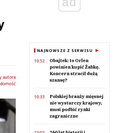
ad
y
NAJNOWSZE Z SERWISU
Obajtek: to Orlen
10:52
powinien kupić Żabkę.
Koncern stracił dużą
y autora
szansę?
adomość
Polskiej branży mięsnej
10:33
nie wystarczy krajowy,
musi podbić rynki
zagraniczne
260 lat historii i
10:03