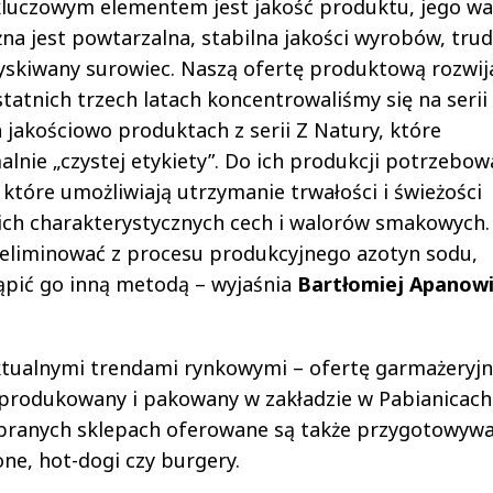
 kluczowym elementem jest jakość produktu, jego wa
a jest powtarzalna, stabilna jakości wyrobów, tru
zyskiwany surowiec. Naszą ofertę produktową rozwi
atnich trzech latach koncentrowaliśmy się na serii
 jakościowo produktach z serii Z Natury, które
ie „czystej etykiety”. Do ich produkcji potrzebow
które umożliwiają utrzymanie trwałości i świeżości
ich charakterystycznych cech i walorów smakowych.
yeliminować z procesu produkcyjnego azotyn sodu,
ąpić go inną metodą – wyjaśnia
Bartłomiej Apanowi
aktualnymi trendami rynkowymi – ofertę garmażeryjn
 produkowany i pakowany w zakładzie w Pabianicach
w wybranych sklepach oferowane są także przygotowyw
one, hot-dogi czy burgery.