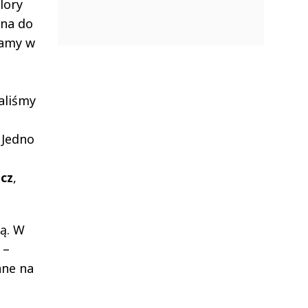
lory
dna do
jamy w
aliśmy
 Jedno
cz
,
ą. W
 –
ane na