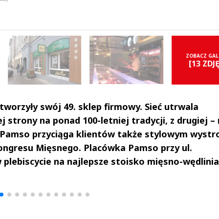
ZOBACZ GAL
[13 ZDJ
worzyły swój 49. sklep firmowy. Sieć utrwala
 strony na ponad 100-letniej tradycji, z drugiej –
 Pamso przyciąga klientów także stylowym wystr
ongresu Mięsnego. Placówka Pamso przy ul.
plebiscycie na najlepsze stoisko mięsno-wędlinia
drzej
Michał Stężalski
FineDiningWe
▶
▶