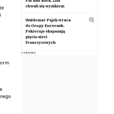
Pol‘and‘Rock. Lidl
chwali się wynikiem
że
i
Waldemar Pajek wraca
2
do Grupy Eurocash.
Pokieruje ekspansją
pięciu sieci
franczyzowych
form
ie
żnego