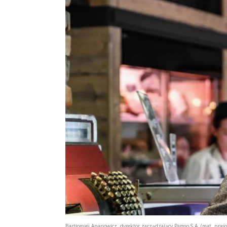
Bartłomiej Apanowicz, dyrektor zarządzający Pamso S.A. (mat. pras