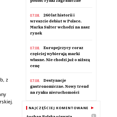
podbić rynki zagraniczne
260 lat historii i
07.08.
wreszcie debiut w Polsce.
Marka Salter wchodzi na nasz
rynek
Europejczycy coraz
07.08.
częściej wybierają marki
własne. Nie chodzi już o niższą
cenę
b, z
Destynacje
07.08.
gastronomiczne. Nowy trend
na rynku nieruchomości
any
skiej.
NAJCZĘŚCIEJ KOMENTOWANE
Auchan Polska ujawnia
5