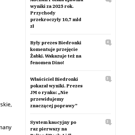
wyniki za 2025 rok.
Przychody
przekroczyły 10,7 mld
zł
Były prezes Biedronki
4
komentuje przejęcie
Żabki. Wskazuje też na
fenomen Dino!
Właściciel Biedronki
3
pokazał wyniki. Prezes
JM o rynku: „Nie
przewidujemy
skie,
znaczącej poprawy”
System kaucyjny po
3
ymany
raz pierwszy na