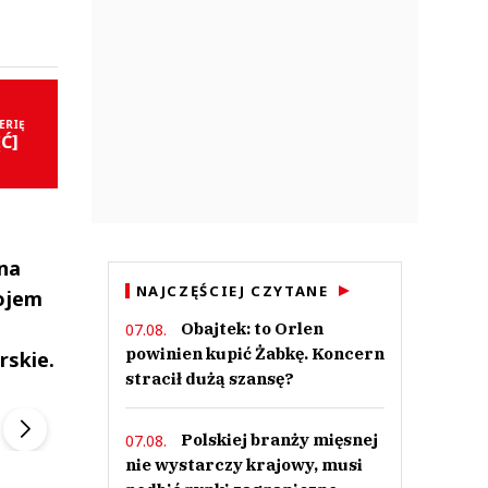
ERIĘ
ĘĆ]
 na
NAJCZĘŚCIEJ CZYTANE
ojem
Obajtek: to Orlen
07.08.
powinien kupić Żabkę. Koncern
rskie.
stracił dużą szansę?
ek
Szefem być Sezon 2
Marcin Przybysz
▶
▶
Polskiej branży mięsnej
07.08.
nie wystarczy krajowy, musi