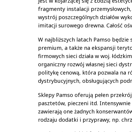
jest w kojarzącej się z Łodzią estet
fragmenty instalacji przemysłowych,
wystrój poszczególnych działów wyk
imitacji surowego drewna. Całość o
W najbliższych latach Pamso będzie 
premium, a także na ekspansji teryt
firmowych sieci działa w woj. łódzk
organiczny rozwój własnej sieci dys
politykę cenową, która pozwala na r
dystrybucyjnych, obsługujących podm
Sklepy Pamso oferują pełen przekrój
pasztetów, pieczeni itd. Intensywnie 
zawierają one żadnych konserwantów
rodzaju dodatki i przyprawy, np. chrz