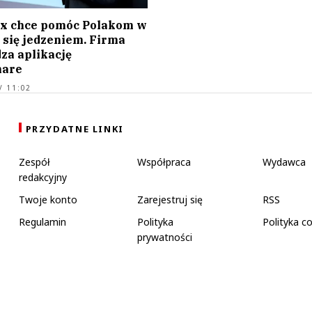
ux chce pomóc Polakom w
 się jedzeniem. Firma
a aplikację
hare
/ 11:02
PRZYDATNE LINKI
Zespół
Współpraca
Wydawca
redakcyjny
Twoje konto
Zarejestruj się
RSS
Regulamin
Polityka
Polityka c
prywatności