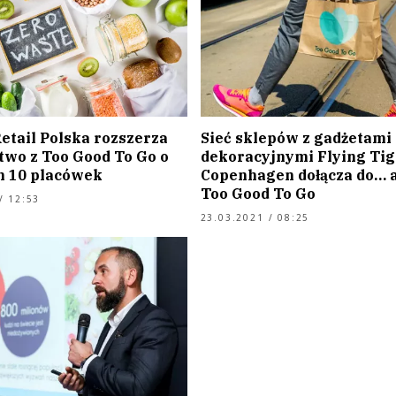
etail Polska rozszerza
Sieć sklepów z gadżetami
two z Too Good To Go o
dekoracyjnymi Flying Tig
h 10 placówek
Copenhagen dołącza do… a
Too Good To Go
/ 12:53
23.03.2021 / 08:25