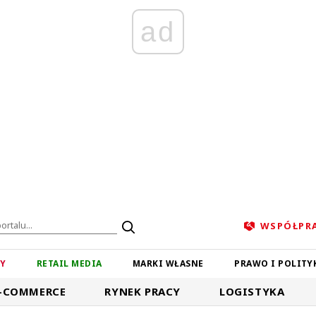
ad
WSPÓŁPR
ZY
RETAIL MEDIA
MARKI WŁASNE
PRAWO I POLITY
-COMMERCE
RYNEK PRACY
LOGISTYKA