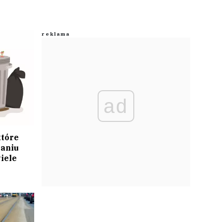
ad
które
aniu
iele