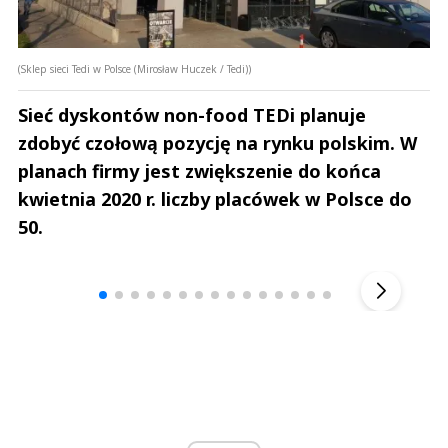
(Sklep sieci Tedi w Polsce (Mirosław Huczek / Tedi))
Sieć dyskontów non-food TEDi planuje
zdobyć czołową pozycję na rynku polskim. W
planach firmy jest zwiększenie do końca
kwietnia 2020 r. liczby placówek w Polsce do
50.
Andrzej i Marta Sterniccy
Marta i 
▶