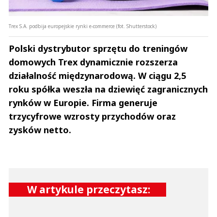
Trex S.A. podbija europejskie rynki e-commerce (fot. Shutterstock)
Polski dystrybutor sprzętu do treningów
domowych Trex dynamicznie rozszerza
działalność międzynarodową. W ciągu 2,5
roku spółka weszła na dziewięć zagranicznych
rynków w Europie. Firma generuje
trzycyfrowe wzrosty przychodów oraz
zysków netto.
W artykule przeczytasz: