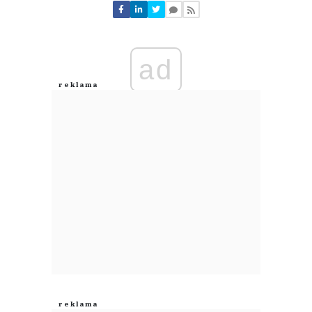
Nie znaleziono komentarzy
Zostaw swoje komentarze
Imię (Wymagane)
ad
Anuluj
Prześlij komentarz