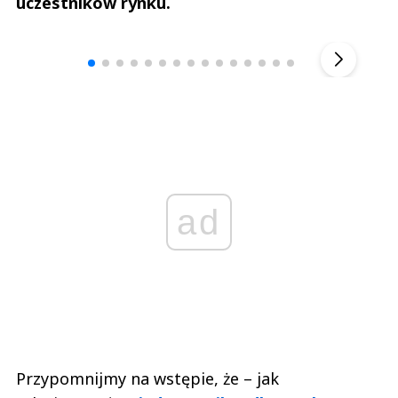
uczestników rynku.
Andrzej i Marta Sterniccy
Marta i 
▶
ad
Przypomnijmy na wstępie, że – jak