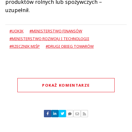
produktów rolnych lub spożywczych –
uzupełnił.
#UOKIK
#MINISTERSTWO FINANSÓW
#MINISTERSTWO ROZWOJU I TECHNOLOGII
#RZECZNIK MIŚP
#DRUGI OBIEG TOWARÓW
POKAŻ KOMENTARZE
Komentarze (
0
)
Nie znaleziono komentarzy
Zostaw swoje komentarze
Imię (Wymagane)