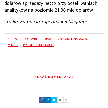
dolarów sprzedaży netto przy oczekiwaniach
analityków na poziomie 21,38 mld dolarów.
Źródło: European Supermarket Magazine
#PROCTER & GAMBLE
#P&G
#WYNIKI FINANSOWE
#FMCG
#PRODUCENCI FMCG
POKAŻ KOMENTARZE
Komentarze (
0
)
Nie znaleziono komentarzy
Zostaw swoje komentarze
Imię (Wymagane)