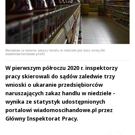
Mandatow za łamanie zakazu handlu w niedziele jest coraz mniej (fot.
wiadomoscihandlowe.pl/ŁR)
W pierwszym półroczu 2020 r. inspektorzy
pracy skierowali do sądów zaledwie trzy
wnioski o ukaranie przedsiębiorców
naruszających zakaz handlu w niedziele -
wynika ze statystyk udostępnionych
portalowi wiadomoscihandowe.pl przez
Główny Inspektorat Pracy.
Andrzej i Marta Sterniccy
Marta i 
▶