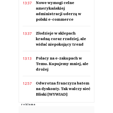
Nowe wymogi celne
13:37
0
amerykańskiej
0
administracji uderzą w
polski e-commerce
Złodzieje w sklepach
13:37
kradną coraz rzadziej, ale
Młokos
widać niepokojący trend
30.08.2020 / 11:59
This comment was minimized by the moderator on the site
Polacy na e-zakupach w
13:13
Widac, z tego ze i klienci i sklepikarze przyzwyczaili się już to tej ustawy, to
Temu. Kupujemy mniej, ale
kolejny argument za tym, żeby już nic mieszać w tej ustawie.
drożej
Młokos
Odpowiedz
0
Odwrotna franczyza batem
12:57
na dyskonty. Tak walczy sieć
0
Bliski [WYWIAD]