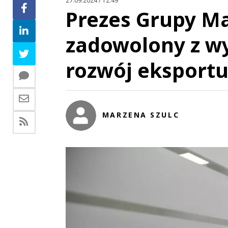
27.09.2024 / 12:49
Prezes Grupy M
zadowolony z w
rozwój eksportu 
MARZENA SZULC