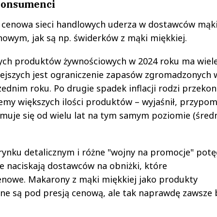
 konsumenci
na cenowa sieci handlowych uderza w dostawców mąk
owym, jak są np. świderków z mąki miękkiej.
ch produktów żywnościowych w 2024 roku ma wiel
iejszych jest ograniczenie zapasów zgromadzonych 
dnim roku. Po drugie spadek inflacji rodzi przekon
ujemy większych ilości produktów – wyjaśnił, przypom
muje się od wielu lat na tym samym poziomie (średn
rynku detalicznym i różne "wojny na promocje" potę
we naciskają dostawców na obniżki, które
nowe. Makarony z mąki miękkiej jako produkty
ne są pod presją cenową, ale tak naprawdę zawsze b