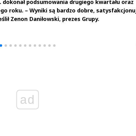
A. dokonał podsumowania drugiego kwartału oraz
go roku. – Wyniki są bardzo dobre, satysfakcjonu
eślił Zenon Daniłowski, prezes Grupy.
drzej
Michał Stężalski
FineDiningWe
▶
▶
ad