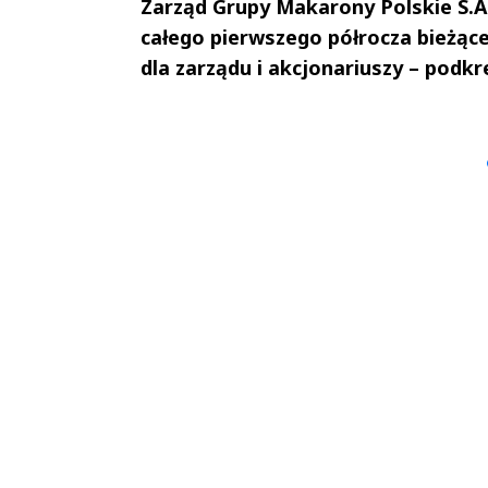
Zarząd Grupy Makarony Polskie S.
całego pierwszego półrocza bieżące
dla zarządu i akcjonariuszy – podkr
Andrzej i Marta
Marta i An
Sterniccy
Sterniccy
▶
▶