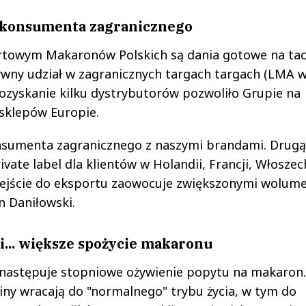
 konsumenta zagranicznego
towym Makaronów Polskich są dania gotowe na ta
ywny udział w zagranicznych targach targach (LMA 
ozyskanie kilku dystrybutorów pozwoliło Grupie na
i sklepów Europie.
onsumenta zagranicznego z naszymi brandami. Drugą
vate label dla klientów w Holandii, Francji, Włoszec
dejście do eksportu zaowocuje zwiększonymi wolum
n Daniłowski.
i... większe spożycie makaronu
e następuje stopniowe ożywienie popytu na makaron.
iny wracają do "normalnego" trybu życia, w tym do