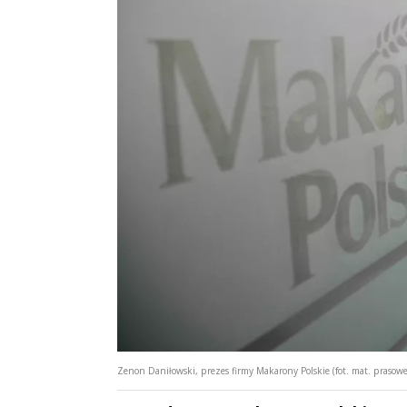
Zenon Daniłowski, prezes firmy Makarony Polskie (fot. mat. prasowe