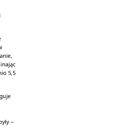
i
e
w
anie,
inając
io 5,5
guje
yły –