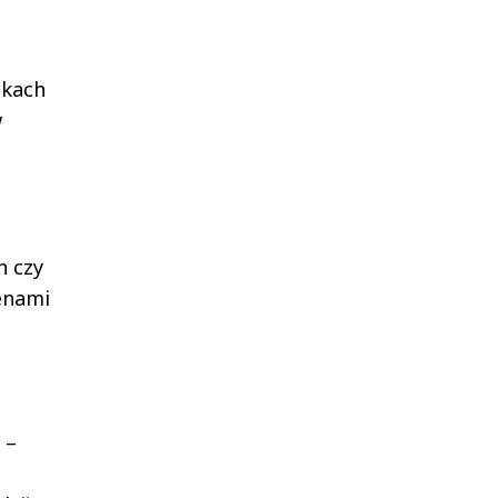
ckach
w
h czy
enami
 –