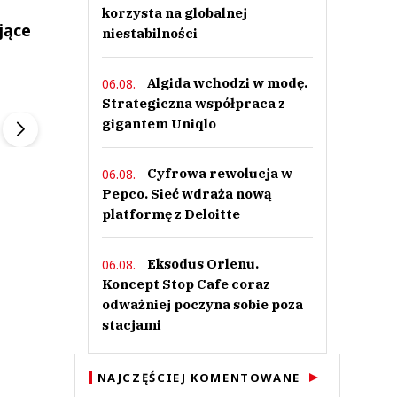
korzysta na globalnej
jące
niestabilności
Algida wchodzi w modę.
06.08.
ek
Szefem być Sezon 2
Marcin Przybysz
Strategiczna współpraca z
▶
▶
gigantem Uniqlo
Cyfrowa rewolucja w
06.08.
Pepco. Sieć wdraża nową
platformę z Deloitte
Eksodus Orlenu.
06.08.
Koncept Stop Cafe coraz
odważniej poczyna sobie poza
stacjami
NAJCZĘŚCIEJ KOMENTOWANE