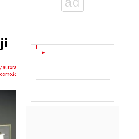
ad
ji
y autora
adomość