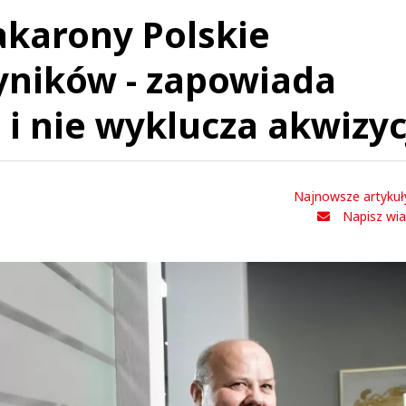
akarony Polskie
yników - zapowiada
i nie wyklucza akwizyc
Najnowsze artykuł
Napisz wi