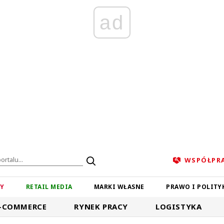
ad
WSPÓŁPR
ZY
RETAIL MEDIA
MARKI WŁASNE
PRAWO I POLITY
-COMMERCE
RYNEK PRACY
LOGISTYKA