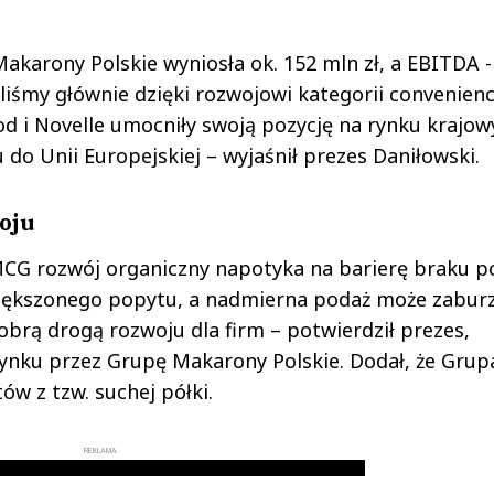
akarony Polskie wyniosła ok. 152 mln zł, a EBITDA -
liśmy głównie dzięki rozwojowi kategorii convenien
od i Novelle umocniły swoją pozycję na rynku krajow
do Unii Europejskiej – wyjaśnił prezes Daniłowski.
oju
CG rozwój organiczny napotyka na barierę braku p
większonego popytu, a nadmierna podaż może zabur
dobrą drogą rozwoju dla firm – potwierdził prezes,
ynku przez Grupę Makarony Polskie. Dodał, że Grup
w z tzw. suchej półki.
REKLAMA