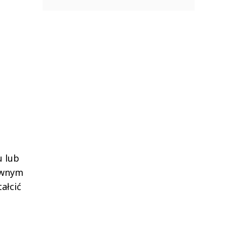
u lub
tywnym
ałcić