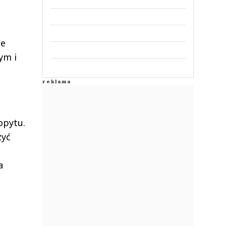
ce
ym i
opytu.
zyć
a