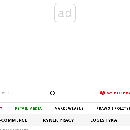
ad
WSPÓŁPR
ZY
RETAIL MEDIA
MARKI WŁASNE
PRAWO I POLITY
-COMMERCE
RYNEK PRACY
LOGISTYKA