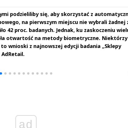
ymi podzieliliby się, aby skorzystać z automatycz
powego, na pierwszym miejscu nie wybrali żadnej 
ło 42 proc. badanych. Jednak, ku zaskoczeniu wiel
ła otwartość na metody biometryczne. Niektórzy
 to wnioski z najnowszej edycji badania „Sklepy
 AdRetail.
drzej
Michał Stężalski
FineDiningWe
▶
▶
ad