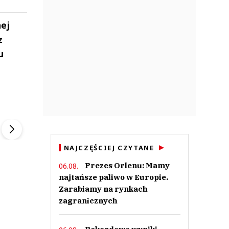
nej
z
u
ek
Szefem być Sezon 2
Marcin Przybysz
▶
▶
NAJCZĘŚCIEJ CZYTANE
Prezes Orlenu: Mamy
06.08.
najtańsze paliwo w Europie.
Zarabiamy na rynkach
zagranicznych