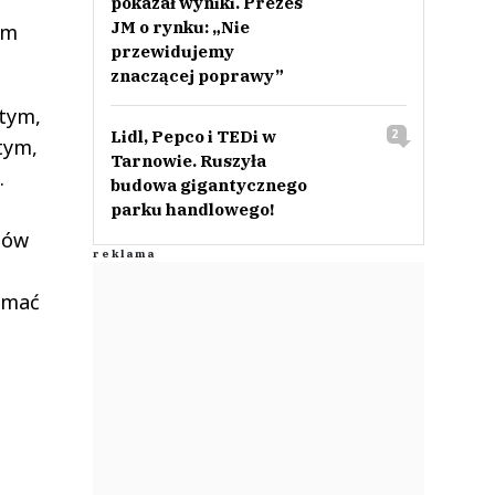
pokazał wyniki. Prezes
JM o rynku: „Nie
um
przewidujemy
znaczącej poprawy”
 tym,
Lidl, Pepco i TEDi w
2
tym,
Tarnowie. Ruszyła
.
budowa gigantycznego
parku handlowego!
tów
ymać