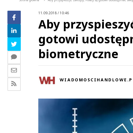
Strona główna
Aby przyspieszyć zakupy, Polacy są gotowi udostępniać swo
>
11.09.2018 / 10:46
Aby przyspieszyć
gotowi udostęp
biometryczne
WIADOMOSCIHANDLOWE.P