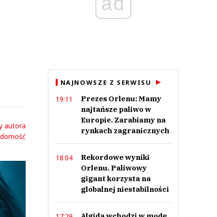
ad
NAJNOWSZE Z SERWISU
Prezes Orlenu: Mamy
19:11
najtańsze paliwo w
Europie. Zarabiamy na
y autora
rynkach zagranicznych
adomość
Rekordowe wyniki
18:04
Orlenu. Paliwowy
gigant korzysta na
globalnej niestabilności
Algida wchodzi w modę.
17:29