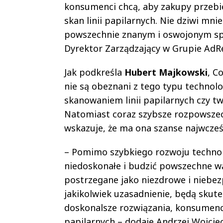
konsumenci chcą, aby zakupy przebie
skan linii papilarnych. Nie dziwi mni
powszechnie znanym i oswojonym sp
Dyrektor Zarządzający w Grupie AdRe
Jak podkreśla
Hubert Majkowski
, C
nie są obeznani z tego typu technolo
skanowaniem linii papilarnych czy t
Natomiast coraz szybsze rozpowsze
wskazuje, że ma ona szanse najwcześ
– Pomimo szybkiego rozwoju technolo
niedoskonałe i budzić powszechne wą
postrzegane jako niezdrowe i niebez
jakikolwiek uzasadnienie, będą skut
doskonalsze rozwiązania, konsumenci
papilarnych – dodaje Andrzej Wojcie