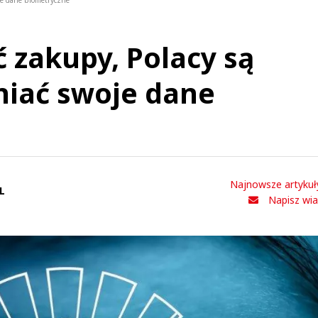
je dane biometryczne
 zakupy, Polacy są
niać swoje dane
Najnowsze artykuł
L
Napisz wi