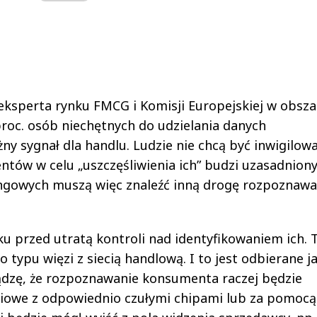
 eksperta rynku FMCG i Komisji Europejskiej w obsza
roc. osób niechętnych do udzielania danych
y sygnał dla handlu. Ludzie nie chcą być inwigilowa
entów w celu „uszczęśliwienia ich” budzi uzasadnion
ngowych muszą więc znaleźć inną drogę rozpoznawa
ęku przed utratą kontroli nad identyfikowaniem ich. 
typu więzi z siecią handlową. I to jest odbierane j
sądzę, że rozpoznawanie konsumenta raczej będzie
ściowe z odpowiednio czułymi chipami lub za pomocą