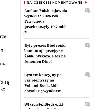
NAJCZĘŚCIEJ KOMENTOWANE
Auchan Polska ujawnia
5
wyniki za 2025 rok.
Przychody
przekroczyły 10,7 mld
zł
rze
Były prezes Biedronki
4
ni.
komentuje przejęcie
y
Żabki. Wskazuje też na
fenomen Dino!
nia
System kaucyjny po
3
raz pierwszy na
To są
Pol‘and‘Rock. Lidl
ako
chwali się wynikiem
Właściciel Biedronki
3