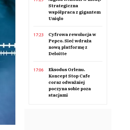
Strategiczna
współpraca z gigantem
Uniqlo
Cyfrowa rewolucja w
17:23
Pepco. Sieć wdraża
nową platformę z
Deloitte
Eksodus Orlenu.
17:06
Koncept Stop Cafe
coraz odważniej
poczyna sobie poza
stacjami