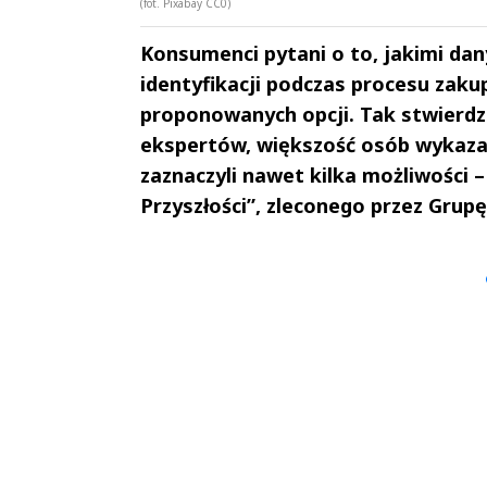
(fot. Pixabay CC0)
Konsumenci pytani o to, jakimi dan
identyfikacji podczas procesu zaku
proponowanych opcji. Tak stwierdzi
ekspertów, większość osób wykaza
zaznaczyli nawet kilka możliwości –
Przyszłości”, zleconego przez Grupę
Andrzej i Marta
Marta i An
Sterniccy
Sterniccy
▶
▶