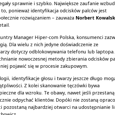
gały sprawnie i szybko. Największe zaufanie wzbudz
e to, ponieważ identyfikacja odcisków palców jest
ołecznie rozwiązaniem – zauważa
Norbert Kowalsk
tail.
ountry Manager Hiper-com Polska, konsumenci zazw
gią. Dla wielu z nich jedyne doświadczenie ze
warzy dotyczy odblokowywania telefonu lub laptopa.
chnianie nowoczesnej metody zbierania odcisków p
niej pojawić się w procesie zakupowym.
gii, identyfikacje głosu i twarzy jeszcze długo mog
tpliwości. Z kolei skanowanie tęczówki bywa
pieczne dla wzroku. Te obawy, nawet jeśli przestaną
ecznie odpychać klientów. Dopóki nie zostaną opra
 pozostaną najbardziej otwarci na udostępnianie li
chowicz.