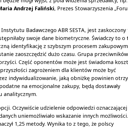
i będzie mógł wyjść z pola widzenia sprzedawcy, np.
Maria Andrzej Faliński
, Prezes Stowarzyszenia „For
s Instytutu Badawczego ABR SESTA, jest zaskoczony
ępniłaby swoje dane biometryczne. Świadczy to o 
czną identyfikację z szybszym procesem zakupowym
 stanie zaoszczędzić dużo czasu. Grupa przeciwników
korzyści. Część oponentów może jest świadoma kosz
 W przyszłości zagrożeniem dla klientów może być
zez indywidualizowanie, jaką obniżkę powinien otrz
o podatne na emocjonalne zakupy, będą dostawały
iu analitycznym.
pcji. Oczywiście udzielenie odpowiedzi oznaczającej
danych uniemożliwiało wskazanie innych możliwości.
czył 1,25 metody. Wynika to z tego, że polscy