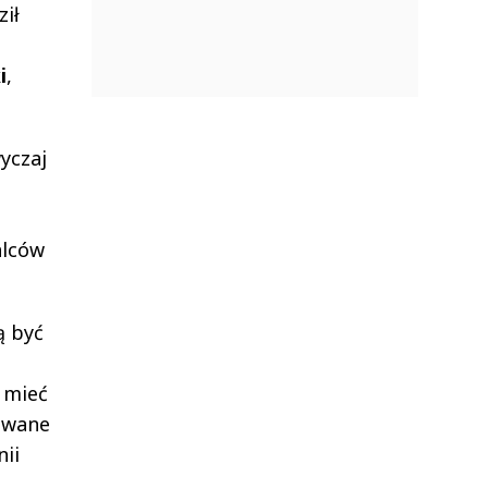
ił
i
,
yczaj
alców
ą być
 mieć
cowane
nii