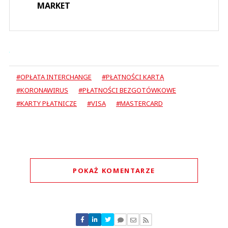
MARKET
#OPŁATA INTERCHANGE
#PŁATNOŚCI KARTĄ
#KORONAWIRUS
#PŁATNOŚCI BEZGOTÓWKOWE
#KARTY PŁATNICZE
#VISA
#MASTERCARD
POKAŻ KOMENTARZE
Komentarze (
0
)
Nie znaleziono komentarzy
Zostaw swoje komentarze