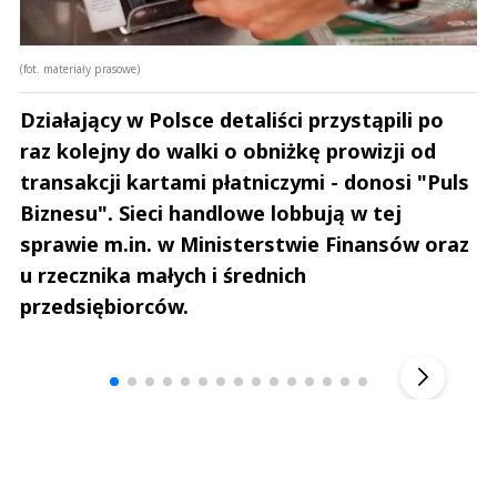
(fot. materiały prasowe)
Działający w Polsce detaliści przystąpili po
raz kolejny do walki o obniżkę prowizji od
transakcji kartami płatniczymi - donosi "Puls
Biznesu". Sieci handlowe lobbują w tej
sprawie m.in. w Ministerstwie Finansów oraz
u rzecznika małych i średnich
przedsiębiorców.
Andrzej i Marta Sterniccy
Marta i 
▶