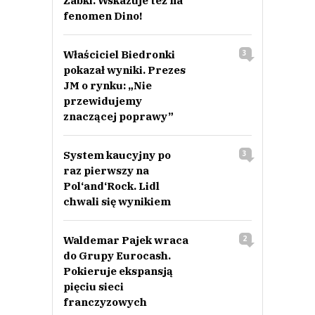
Żabki. Wskazuje też na
fenomen Dino!
Właściciel Biedronki
3
pokazał wyniki. Prezes
JM o rynku: „Nie
przewidujemy
znaczącej poprawy”
System kaucyjny po
3
raz pierwszy na
Pol‘and‘Rock. Lidl
chwali się wynikiem
Waldemar Pajek wraca
2
do Grupy Eurocash.
Pokieruje ekspansją
pięciu sieci
franczyzowych