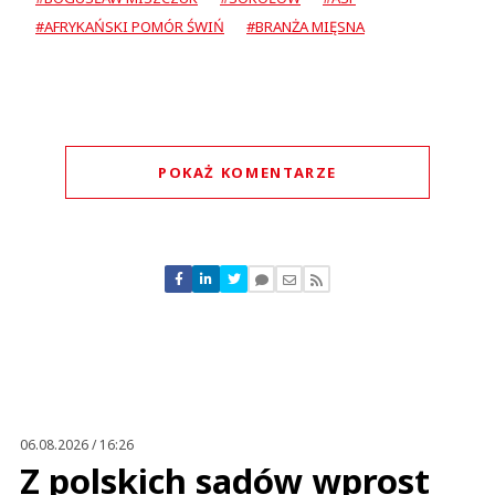
#AFRYKAŃSKI POMÓR ŚWIŃ
#BRANŻA MIĘSNA
POKAŻ KOMENTARZE
Komentarze (
0
)
Nie znaleziono komentarzy
Zostaw swoje komentarze
Imię (Wymagane)
Anuluj
Prześlij komentarz
06.08.2026 / 16:26
Z polskich sadów wprost