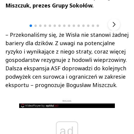
Miszczuk, prezes Grupy Sokołów.
Andrzej i Marta Sterniccy
Marta i 
▶
– Przekonaliśmy się, że Wisła nie stanowi żadnej
bariery dla dzików. Z uwagi na potencjalne
ryzyko i wynikające z niego straty, coraz więcej
gospodarstw rezygnuje z hodowli wieprzowiny.
Dalsza ekspansja ASF doprowadzi do kolejnych
podwyżek cen surowca i ograniczeń w zakresie
eksportu – prognozuje Bogusław Miszczuk.
REKLAMA
ad