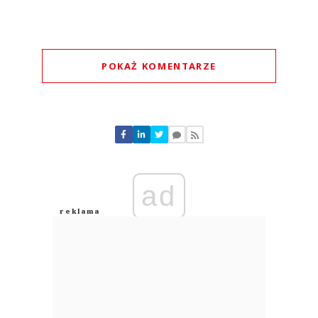
POKAŻ KOMENTARZE
Komentarze (
0
)
Nie znaleziono komentarzy
Zostaw swoje komentarze
Imię (Wymagane)
ad
Anuluj
Prześlij komentarz