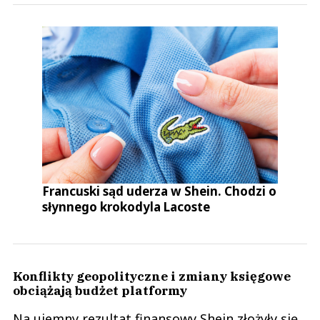
Francuski sąd uderza w Shein. Chodzi o
słynnego krokodyla Lacoste
Konflikty geopolityczne i zmiany księgowe
obciążają budżet platformy
Na ujemny rezultat finansowy Shein złożyły się