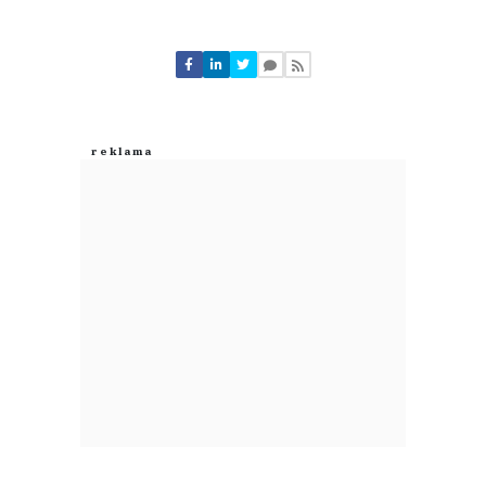
Komentarze (
0
)
Nie znaleziono komentarzy
Zostaw swoje komentarze
Imię (Wymagane)
Anuluj
Prześlij komentarz