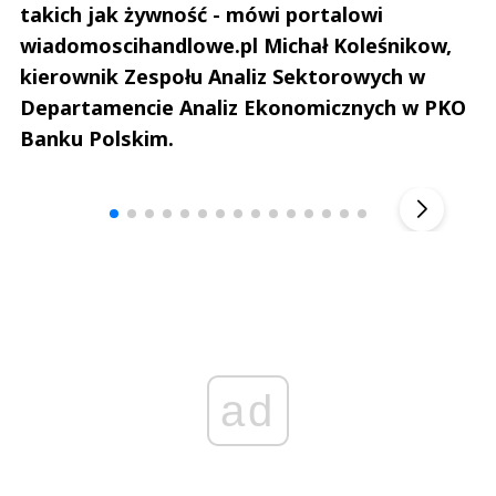
takich jak żywność - mówi portalowi
wiadomoscihandlowe.pl Michał Koleśnikow,
kierownik Zespołu Analiz Sektorowych w
Departamencie Analiz Ekonomicznych w PKO
Banku Polskim.
Andrzej i Marta Sterniccy
Marta i 
▶
ad