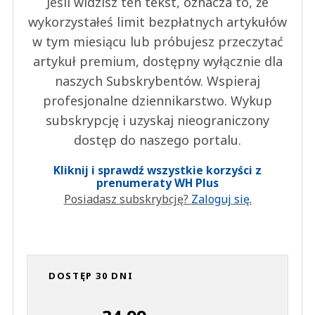
Jeśli widzisz ten tekst, oznacza to, że
wykorzystałeś limit bezpłatnych artykułów
w tym miesiącu lub próbujesz przeczytać
artykuł premium, dostępny wyłącznie dla
naszych Subskrybentów. Wspieraj
profesjonalne dziennikarstwo. Wykup
subskrypcję i uzyskaj nieograniczony
dostęp do naszego portalu.
Kliknij i sprawdź wszystkie korzyści z
prenumeraty WH Plus
Posiadasz subskrybcję?
Zaloguj się.
DOSTĘP 30 DNI