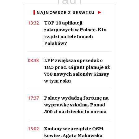
11.10.2021 / 13:28
This comment was minimized by the moderator on the site
NAJNOWSZE Z SERWISU
Opinie PKO BP nie są wiarygodne bo bank jest kontrolowany przez pis. Pis
TOP 10 aplikacji
13:32
niszczy naszą gospodarkę poprzez swoje niekompetentne kadry, które są
zakupowych w Polsce. Kto
bardzo wysoko opłacane, poprzez brak wiedzy ekonomicznej, poprzez
niszczenie demokracji i brak zaufania...
rządzi na telefonach
Opinie PKO BP nie są wiarygodne bo bank jest kontrolowany przez pis. Pis
Polaków?
niszczy naszą gospodarkę poprzez swoje niekompetentne kadry, które są
bardzo wysoko opłacane, poprzez brak wiedzy ekonomicznej, poprzez
niszczenie demokracji i brak zaufania u przedsiębiorców, poprzez
LPP zwiększa sprzedaż o
08:38
nieracjonalne, korupcyjne wydatki - np. zakupy czołgów i samolotów z USA
bez przetargu i offsetu, strasznie za to przepłacamy ale może ktoś na tym
18,5 proc. Gigant planuje aż
zarabia ?
750 nowych salonów Sinsay
Czytaj całość
w tym roku
Kris
Odpowiedz
0
Polacy wydadzą fortunę na
17:37
wyprawkę szkolną. Ponad
0
500 zł na dziecko to norma
Nie znaleziono komentarzy
Zostaw swoje komentarze
Zmiany w zarządzie OSM
13:02
Imię (Wymagane)
Łowicz. Agata Makowska