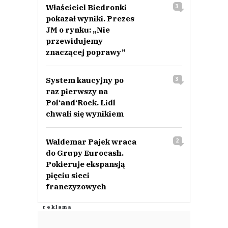
Właściciel Biedronki
3
pokazał wyniki. Prezes
JM o rynku: „Nie
przewidujemy
znaczącej poprawy”
System kaucyjny po
3
raz pierwszy na
Pol‘and‘Rock. Lidl
chwali się wynikiem
Waldemar Pajek wraca
2
do Grupy Eurocash.
Pokieruje ekspansją
pięciu sieci
franczyzowych