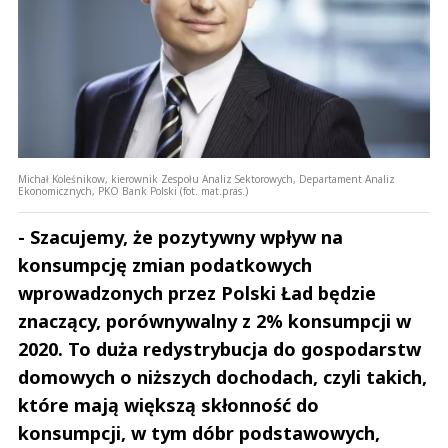
Michał Koleśnikow, kierownik Zespołu Analiz Sektorowych, Departament Analiz
Ekonomicznych, PKO Bank Polski (fot. mat.pras.)
- Szacujemy, że pozytywny wpływ na
konsumpcję zmian podatkowych
wprowadzonych przez Polski Ład będzie
znaczący, porównywalny z 2% konsumpcji w
2020. To duża redystrybucja do gospodarstw
domowych o niższych dochodach, czyli takich,
które mają większą skłonność do
konsumpcji, w tym dóbr podstawowych,