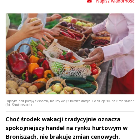
Napisz wiadomość
Papryka pod presją eksportu, maliny wciąż bardzo drogie. Co dzieje się na Broniszach?
(fot. Shutterstock)
Choć środek wakacji tradycyjnie oznacza
spokojniejszy handel na rynku hurtowym w
Broniszach, nie brakuje zmian cenowych.