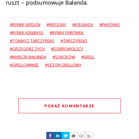
ruszt – podsumowuje Bałanda.
#RYNEK WĘDLIN
#WĘDLINY
#KIEŁBASA
#PARÓWKI
#RYNEK KIEŁBASY
#RYNEK PARÓWEK
#TOMASZ TARCZYŃSKI
#TARCZYŃSKI
#GRZEGORZ ZYCH
#DOBROWOLSCY
#MARCIN BAŁANDA
#SOKOŁÓW
#GRILL
#GRILLOWANIE
#SEZON GRILLOWY
POKAŻ KOMENTARZE
Komentarze (
0
)
Nie znaleziono komentarzy