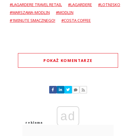
#LAGARDERE TRAVEL RETAIL
#LAGARDERE
#LOTNISKO
#WARSZAWA-MODLIN
#MODLIN
#1MINUTE SMACZNEGO!
#COSTA COFFEE
POKAŻ KOMENTARZE
Komentarze (
0
)
Nie znaleziono komentarzy
Zostaw swoje komentarze
Imię (Wymagane)
ad
Anuluj
Prześlij komentarz