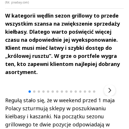
(fot. pixabay.com)
W kategorii wędlin sezon grillowy to przede
wszystkim szansa na zwiększenie sprzedaży
kiełbasy. Dlatego warto poświęcić więcej
czasu na odpowiednie jej wyeksponowanie.
Klient musi mieć łatwy i szybki dostęp do
„królowej rusztu”. W grze o portfele wygra
ten, kto zapewni klientom najlepiej dobrany
asortyment.
Andrzej i Marta Sterniccy
Marta i 
▶
Regułą stało się, że w weekend przed 1 maja
Polacy szturmują sklepy w poszukiwaniu
kiełbasy i kaszanki. Na początku sezonu
grillowego te dwie pozycje odpowiadają w