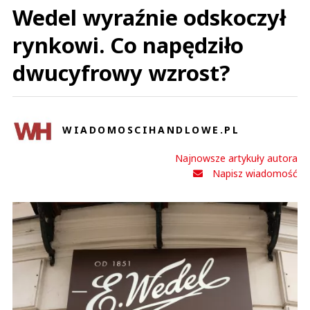
Wedel wyraźnie odskoczył
rynkowi. Co napędziło
dwucyfrowy wzrost?
WIADOMOSCIHANDLOWE.PL
Najnowsze artykuły autora
Napisz wiadomość