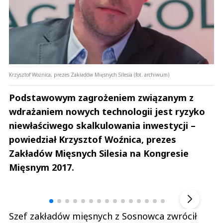
Krzysztof Woźnica, prezes Zakładów Mięsnych Silesia (fot. archiwum)
Podstawowym zagrożeniem związanym z
wdrażaniem nowych technologii jest ryzyko
niewłaściwego skalkulowania inwestycji –
powiedział Krzysztof Woźnica, prezes
Zakładów Mięsnych Silesia na Kongresie
Mięsnym 2017.
Andrzej i Marta Sterniccy
Marta i 
▶
Szef zakładów mięsnych z Sosnowca zwrócił