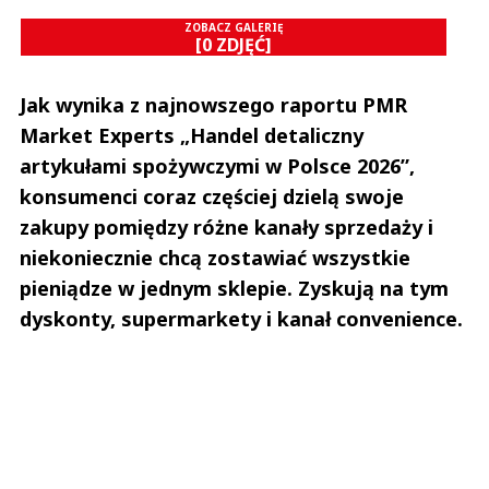
Zostaw swoje komentarze
ZOBACZ GALERIĘ
Imię (Wymagane)
[0 ZDJĘĆ]
Jak wynika z najnowszego raportu PMR
Anuluj
Market Experts „Handel detaliczny
Prześlij komentarz
artykułami spożywczymi w Polsce 2026”,
konsumenci coraz częściej dzielą swoje
zakupy pomiędzy różne kanały sprzedaży i
niekoniecznie chcą zostawiać wszystkie
pieniądze w jednym sklepie. Zyskują na tym
dyskonty, supermarkety i kanał convenience.