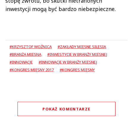
stopę zwrotu, bo skutki nietrafionych
inwestycji mogą być bardzo niebezpieczne.
#KRZYSZTOF WOŹNICA
#ZAKŁADY MIĘSNE SILESIA
#BRANŻA MIĘSNA
#INWESTYCJE W BRANŻY MIĘSNEJ
#INNOWACJE
#INNOWACJE W BRANŻY MIĘSNEJ
#KONGRES MIĘSNY 2017
#KONGRES MIĘSNY
POKAŻ KOMENTARZE
Komentarze (
1
)