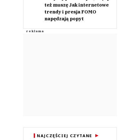
też muszę Jak internetowe
trendy i presja FOMO
napędzają popyt
NAJCZĘŚCIEJ CZYTANE