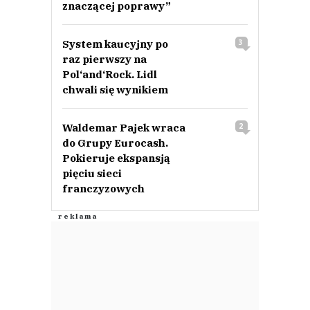
znaczącej poprawy”
System kaucyjny po
3
raz pierwszy na
Pol‘and‘Rock. Lidl
chwali się wynikiem
Waldemar Pajek wraca
2
do Grupy Eurocash.
Pokieruje ekspansją
pięciu sieci
franczyzowych