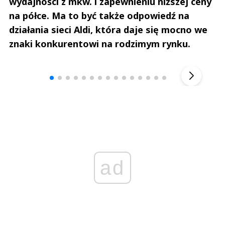
wydajności z mkw. i zapewnieniu niższej ceny
na półce. Ma to być także odpowiedź na
działania sieci Aldi, która daje się mocno we
znaki konkurentowi na rodzimym rynku.
Andrzej i Marta Sterniccy
Marta i 
▶
ad