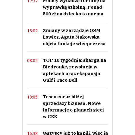
Polacy wydadzą fortunę na
17:37
wyprawkę szkolną. Ponad
500 zł na dziecko to norma
Zmiany w zarządzie OSM
13:02
Łowicz. Agata Makowska
objęła funkcje wiceprezesa
TOP 10 tygodnia: skarga na
08:02
Biedronkę, rewolucja w
aptekach oraz ekspansja
Gulf i Taco Bell
Tesco coraz bliżej
18:05
sprzedaży biznesu. Nowe
informacje o planach sieci
w CEE
Wszyscy już to kupili, więc ja
16:38