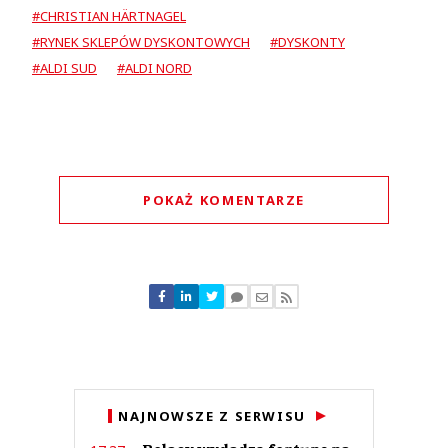
#CHRISTIAN HÄRTNAGEL
#RYNEK SKLEPÓW DYSKONTOWYCH
#DYSKONTY
#ALDI SUD
#ALDI NORD
POKAŻ KOMENTARZE
Komentarze (
0
)
Nie znaleziono komentarzy
Zostaw swoje komentarze
Imię (Wymagane)
Anuluj
NAJNOWSZE Z SERWISU
Prześlij komentarz