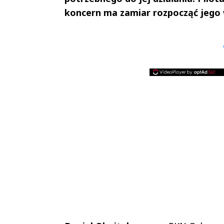
koncern ma zamiar rozpocząć jego 
Andrzej i Marta
Marta i An
Sterniccy
Sterniccy
▶
▶