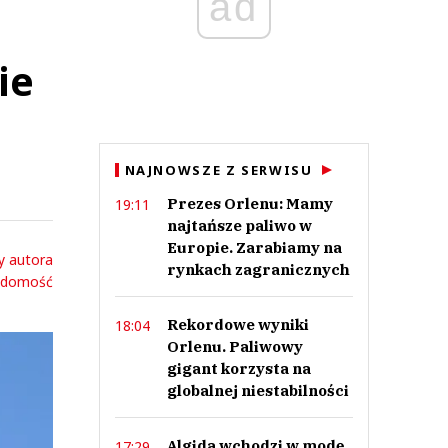
ad
ie
NAJNOWSZE Z SERWISU
Prezes Orlenu: Mamy
19:11
najtańsze paliwo w
Europie. Zarabiamy na
y autora
rynkach zagranicznych
adomość
Rekordowe wyniki
18:04
Orlenu. Paliwowy
gigant korzysta na
globalnej niestabilności
Algida wchodzi w modę.
17:29