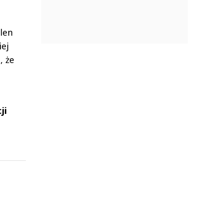
len
iej
, że
ji