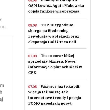
08.08.
OSM Łowicz. Agata Makowska
objęła funkcje wiceprezesa
ć
TOP 10 tygodnia:
08.08.
r...
skarga na Biedronkę,
rewolucja w aptekach oraz
ekspansja Gulf i Taco Bell
Tesco coraz bliżej
07.08.
sprzedaży biznesu. Nowe
informacje o planach sieci w
CEE
ym
Wszyscy już to kupili,
07.08.
ch
więc ja też muszę Jak
internetowe trendy i presja
aj
FOMO napędzają popyt