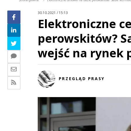
Strona główna
Elektroniczne cenówki na bazie perowskitów? Saule Technol
>
30.10.2021 / 15:13
Elektroniczne c
perowskitów? Sa
wejść na rynek 
PRZEGLĄD PRASY