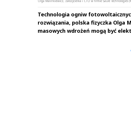
Olga Malinkiewicz, założycielka i CTO w firmie Saule Technologies (f
Technologia ogniw fotowoltaicznyc
rozwiązania, polska fizyczka Olga 
masowych wdrożeń mogą być elektr
Andrzej i Marta
Marta i An
Sterniccy
Sterniccy
▶
▶