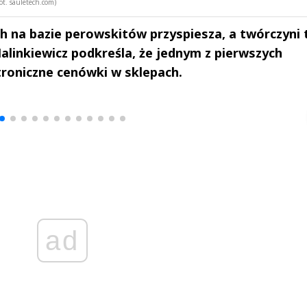
ot. sauletech.com)
h na bazie perowskitów przyspiesza, a twórczyni
Malinkiewicz podkreśla, że jednym z pierwszych
oniczne cenówki w sklepach.
drzej
Michał Stężalski
FineDiningWe
▶
▶
ad