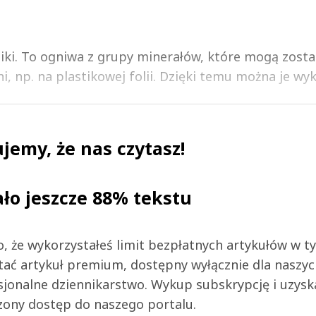
aiki. To ogniwa z grupy minerałów, które mogą zosta
 np. na plastikowej folii. Dzięki temu można je wyko
jemy, że nas czytasz!
ało jeszcze 88% tekstu
 to, że wykorzystałeś limit bezpłatnych artykułów w t
tać artykuł premium, dostępny wyłącznie dla naszy
jonalne dziennikarstwo. Wykup subskrypcję i uzysk
zony dostęp do naszego portalu.