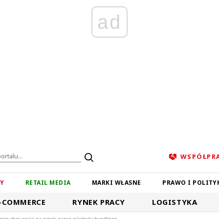
ad
WSPÓŁPR
ZY
RETAIL MEDIA
MARKI WŁASNE
PRAWO I POLITY
-COMMERCE
RYNEK PRACY
LOGISTYKA