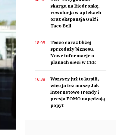
skarga na Biedronkę,
rewolucja w aptekach
oraz ekspansja Gulf i
Taco Bell
Tesco coraz bliżej
18:05
sprzedaży biznesu.
Nowe informacje o
planach sieci w CEE
Wszyscy już to kupili,
16:38
więc ja też muszę Jak
internetowe trendy i
presja FOMO napędzają
popyt