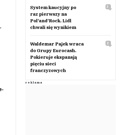
System kaucyjny po
3
raz pierwszy na
Pol‘and‘Rock. Lidl
.
chwali się wynikiem
Waldemar Pajek wraca
2
do Grupy Eurocash.
Pokieruje ekspansją
pięciu sieci
franczyzowych
e-