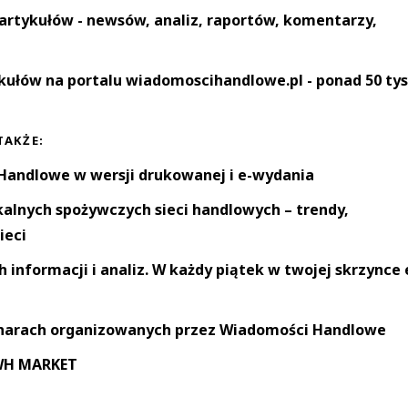
artykułów - newsów, analiz, raportów, komentarzy,
kułów na portalu wiadomoscihandlowe.pl - ponad 50 tys
TAKŻE:
andlowe w wersji drukowanej i e-wydania
okalnych spożywczych sieci handlowych – trendy,
ieci
informacji i analiz. W każdy piątek w twojej skrzynce 
narach organizowanych przez Wiadomości Handlowe
 WH MARKET