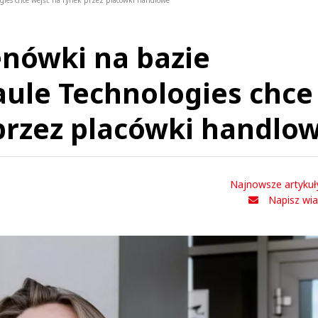
ogies chce wejść na rynek przez placówki handlowe
enówki na bazie
ule Technologies chce
przez placówki handlo
Najnowsze artykuł
Napisz wi