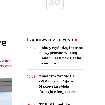
ad
we
NAJNOWSZE Z SERWISU
Polacy wydadzą fortunę
17:37
na wyprawkę szkolną.
Ponad 500 zł na dziecko
y autora
to norma
adomość
Zmiany w zarządzie
13:02
OSM Łowicz. Agata
Makowska objęła
funkcje wiceprezesa
TOP 10 tygodnia:
08:02