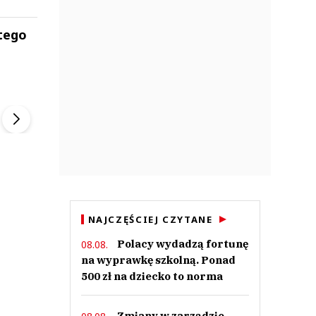
 tego
ek
Szefem być Sezon 2
Marcin Przybysz
▶
▶
NAJCZĘŚCIEJ CZYTANE
Polacy wydadzą fortunę
08.08.
na wyprawkę szkolną. Ponad
500 zł na dziecko to norma
Zmiany w zarządzie