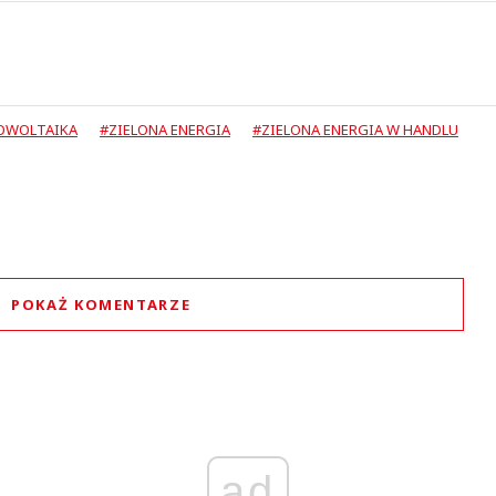
OWOLTAIKA
#ZIELONA ENERGIA
#ZIELONA ENERGIA W HANDLU
POKAŻ KOMENTARZE
Komentarze (
1
)
ad