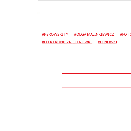
#PEROWSKITY
#OLGA MALINKIEWICZ
#FOT
#ELEKTRONICZNE CENÓWKI
#CENÓWKI