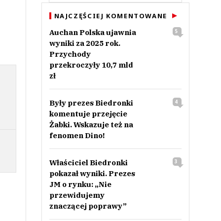
NAJCZĘŚCIEJ KOMENTOWANE
Auchan Polska ujawnia
5
wyniki za 2025 rok.
Przychody
przekroczyły 10,7 mld
zł
Były prezes Biedronki
4
komentuje przejęcie
Żabki. Wskazuje też na
fenomen Dino!
Właściciel Biedronki
3
pokazał wyniki. Prezes
JM o rynku: „Nie
przewidujemy
znaczącej poprawy”