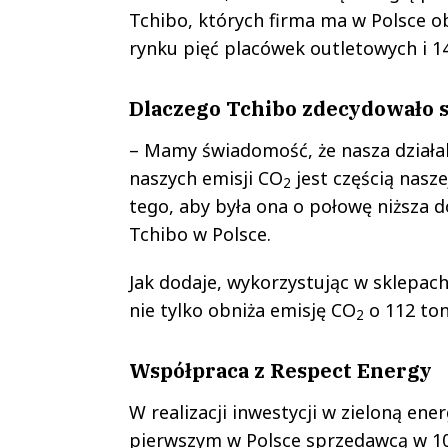
Tchibo, których firma ma w Polsce o
rynku pięć placówek outletowych i 1
Dlaczego Tchibo zdecydowało s
– Mamy świadomość, że nasza działal
naszych emisji CO
jest częścią nasze
2
tego, aby była ona o połowę niższa d
Tchibo w Polsce.
Jak dodaje, wykorzystując w sklepac
nie tylko obniża emisję CO
o 112 ton
2
Współpraca z Respect Energy
W realizacji inwestycji w zieloną en
pierwszym w Polsce sprzedawcą w 10