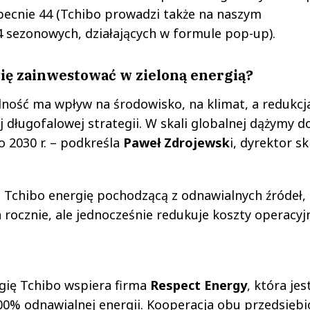
becnie 44 (Tchibo prowadzi także na naszym
4 sezonowych, działających w formule pop-up).
ię zainwestować w zieloną energią?
ność ma wpływ na środowisko, na klimat, a redukcj
j długofalowej strategii. W skali globalnej dążymy d
o 2030 r. – podkreśla
Paweł Zdrojewsk
i, dyrektor s
h Tchibo energię pochodzącą z odnawialnych źródeł,
 rocznie, ale jednocześnie redukuje koszty operacyj
ergię Tchibo wspiera firma
Respect Energy
, która jes
0% odnawialnej energii. Kooperacja obu przedsiębi