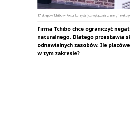
17 sklepów Tchibo w Polsce korzysta już wyłącznie z energii elektry
Firma Tchibo chce ograniczyć nega
naturalnego. Dlatego przestawia s
odnawialnych zasobów. Ile placówek 
w tym zakresie?
Andrzej i Marta
Marta i An
Sterniccy
Sterniccy
▶
▶