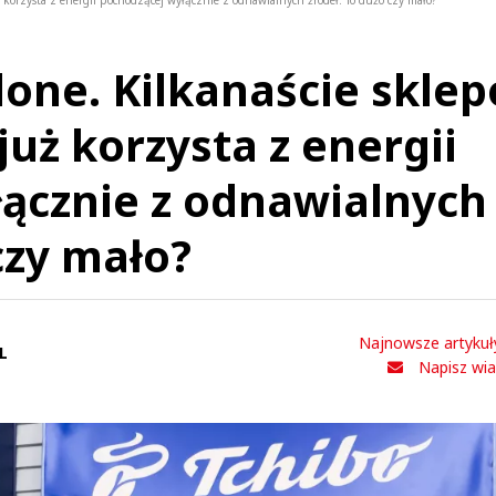
ż korzysta z energii pochodzącej wyłącznie z odnawialnych źródeł. To dużo czy mało?
lone. Kilkanaście skle
już korzysta z energii
ącznie z odnawialnych
czy mało?
Najnowsze artykuł
L
Napisz wi