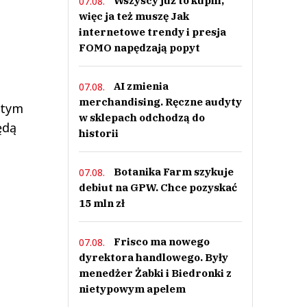
Wszyscy już to kupili,
07.08.
więc ja też muszę Jak
internetowe trendy i presja
FOMO napędzają popyt
AI zmienia
07.08.
merchandising. Ręczne audyty
 tym
w sklepach odchodzą do
ędą
historii
Botanika Farm szykuje
07.08.
debiut na GPW. Chce pozyskać
15 mln zł
Frisco ma nowego
07.08.
dyrektora handlowego. Były
menedżer Żabki i Biedronki z
nietypowym apelem