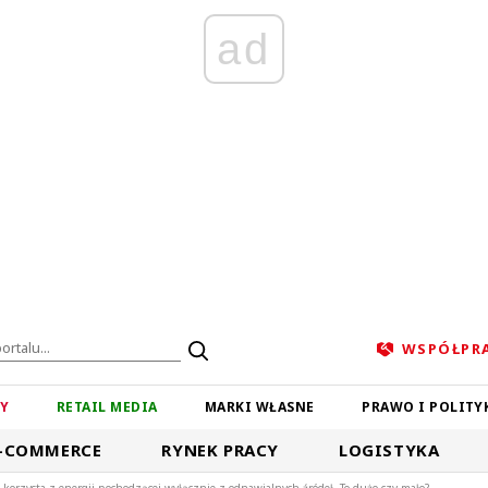
ad
WSPÓŁPR
ZY
RETAIL MEDIA
MARKI WŁASNE
PRAWO I POLITY
-COMMERCE
RYNEK PRACY
LOGISTYKA