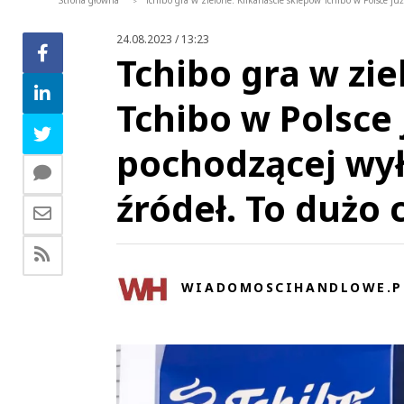
Strona główna
Tchibo gra w zielone. Kilkanaście sklepów Tchibo w Polsce ju
>
24.08.2023 / 13:23
Tchibo gra w zie
Tchibo w Polsce 
pochodzącej wył
źródeł. To dużo 
WIADOMOSCIHANDLOWE.P