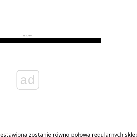
REKLAMA
ad
rzestawiona zostanie równo połowa regularnych skl