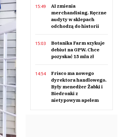
AI zmienia
15:49
merchandising. Ręczne
audyty w sklepach
odchodzą do historii
Botanika Farm szykuje
15:03
debiut na GPW. Chce
pozyskać 15 mln zł
Frisco ma nowego
14:54
dyrektora handlowego.
Były menedżer Żabki i
Biedronki z
nietypowym apelem