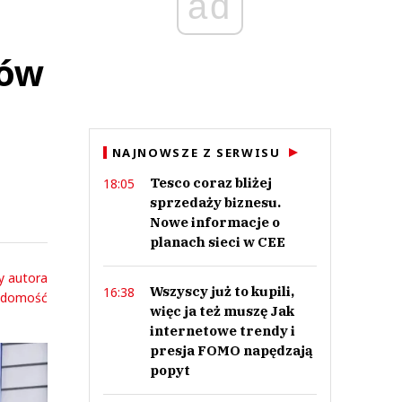
ad
pów
NAJNOWSZE Z SERWISU
Tesco coraz bliżej
18:05
sprzedaży biznesu.
Nowe informacje o
planach sieci w CEE
y autora
Wszyscy już to kupili,
16:38
adomość
więc ja też muszę Jak
internetowe trendy i
presja FOMO napędzają
popyt