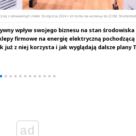
cznej z odnawialnych źródeł. Do stycznia 2024 r. ich liczba ma wzrosnąć do 22 (fot. Shutterstoc
tywny wpływ swojego biznesu na stan środowiska
klepy firmowe na energię elektryczną pochodzącą
już z niej korzysta i jak wyglądają dalsze plany 
drzej
Michał Stężalski
FineDiningWe
▶
▶
ad