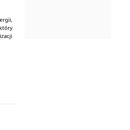
rgii,
który
zacji