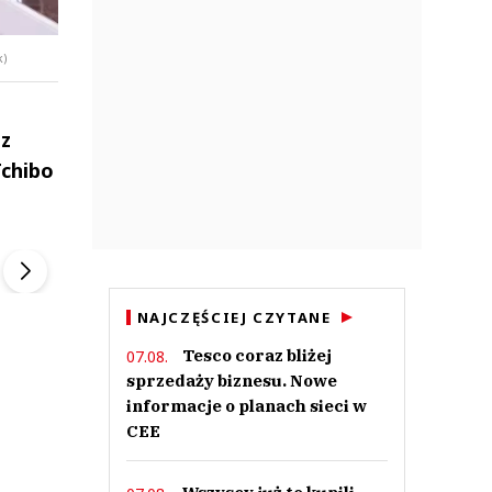
k)
 z
Tchibo
ek
Szefem być Sezon 2
Marcin Przybysz
▶
▶
NAJCZĘŚCIEJ CZYTANE
Tesco coraz bliżej
07.08.
sprzedaży biznesu. Nowe
informacje o planach sieci w
CEE