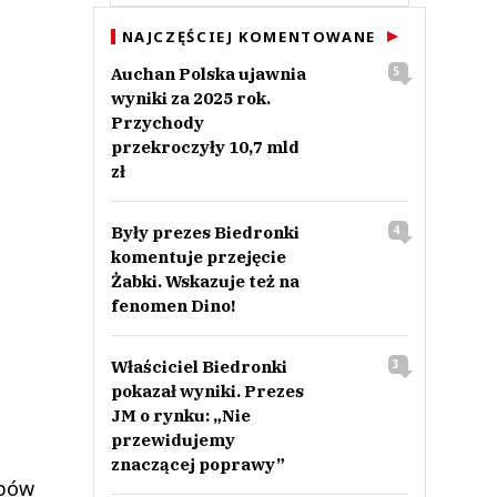
NAJCZĘŚCIEJ KOMENTOWANE
Auchan Polska ujawnia
5
wyniki za 2025 rok.
Przychody
przekroczyły 10,7 mld
zł
Były prezes Biedronki
4
komentuje przejęcie
Żabki. Wskazuje też na
fenomen Dino!
Właściciel Biedronki
3
pokazał wyniki. Prezes
JM o rynku: „Nie
przewidujemy
znaczącej poprawy”
epów