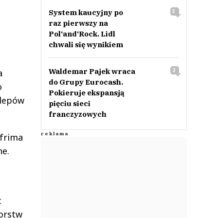
System kaucyjny po
3
raz pierwszy na
Pol‘and‘Rock. Lidl
chwali się wynikiem
Waldemar Pajek wraca
2
a
do Grupy Eurocash.
o
Pokieruje ekspansją
klepów
pięciu sieci
franczyzowych
 frima
ne.
t
orstw