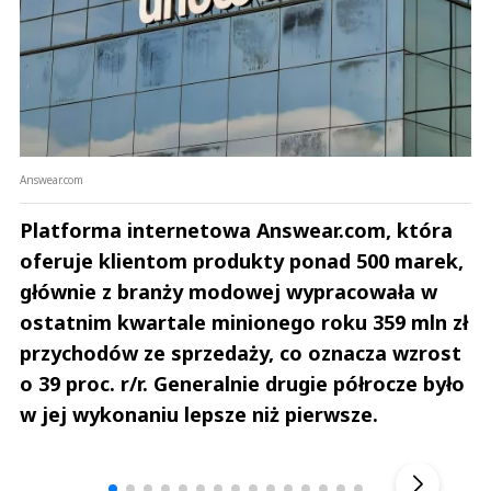
Answear.com
Platforma internetowa Answear.com, która
oferuje klientom produkty ponad 500 marek,
głównie z branży modowej wypracowała w
ostatnim kwartale minionego roku 359 mln zł
przychodów ze sprzedaży, co oznacza wzrost
o 39 proc. r/r. Generalnie drugie półrocze było
w jej wykonaniu lepsze niż pierwsze.
Andrzej i Marta Sterniccy
Marta i 
▶