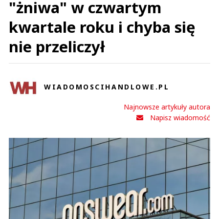
"żniwa" w czwartym
kwartale roku i chyba się
nie przeliczył
WIADOMOSCIHANDLOWE.PL
Najnowsze artykuły autora
Napisz wiadomość