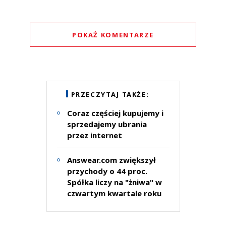
POKAŻ KOMENTARZE
Komentarze (
0
)
Nie znaleziono komentarzy
Zostaw swoje komentarze
PRZECZYTAJ TAKŻE:
Imię (Wymagane)
Coraz częściej kupujemy i
sprzedajemy ubrania
przez internet
Anuluj
Prześlij komentarz
Answear.com zwiększył
przychody o 44 proc.
Spółka liczy na "żniwa" w
czwartym kwartale roku