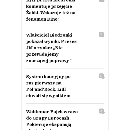
komentuje przejęcie
Żabki. Wskazuje też na
fenomen Dino!
Właściciel Biedronki
3
pokazał wyniki. Prezes
JM o rynku: „Nie
przewidujemy
znaczącej poprawy”
System kaucyjny po
3
raz pierwszy na
Pol‘and‘Rock. Lidl
chwali się wynikiem
Waldemar Pajek wraca
2
do Grupy Eurocash.
Pokieruje ekspansją