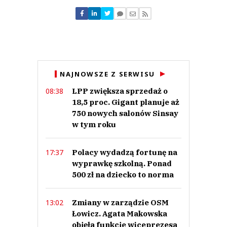
Norbert
19.03.2025 / 19:46
NAJNOWSZE Z SERWISU
This comment was minimized by the moderator on the site
LPP zwiększa sprzedaż o
08:38
I dobrze, to polski sklep niech sie rozwijają. W koncu coś sie ruszy w naszej
krajowej gospodarce
18,5 proc. Gigant planuje aż
Norbert
750 nowych salonów Sinsay
Odpowiedz
w tym roku
0
0
Polacy wydadzą fortunę na
17:37
wyprawkę szkolną. Ponad
Nie znaleziono komentarzy
500 zł na dziecko to norma
Zostaw swoje komentarze
Imię (Wymagane)
Zmiany w zarządzie OSM
13:02
Łowicz. Agata Makowska
objęła funkcje wiceprezesa
Anuluj