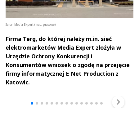
Salon Media Expert (mat. prasowe)
Firma Terg, do której należy m.in. sieć
elektromarketów Media Expert złożyła w
Urzędzie Ochrony Konkurencji i
Konsumentów wniosek o zgodę na przejęcie
firmy informatycznej E Net Production z
Katowic.
Andrzej i Marta Sterniccy
Marta i 
▶