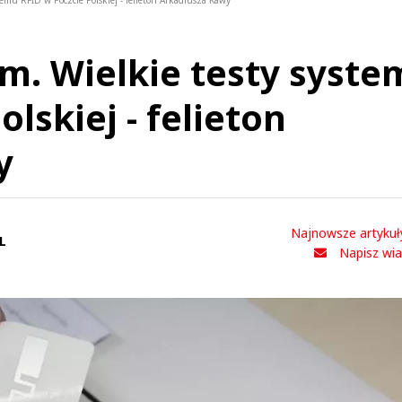
stemu RFID w Poczcie Polskiej - felieton Arkadiusza Kawy
em. Wielkie testy syst
lskiej - felieton
y
Najnowsze artykuł
L
Napisz wi