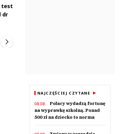
 test
 dr
ek
Szefem być Sezon 2
Marcin Przybysz
▶
▶
NAJCZĘŚCIEJ CZYTANE
Polacy wydadzą fortunę
08.08.
na wyprawkę szkolną. Ponad
500 zł na dziecko to norma
Zmiany w zarządzie