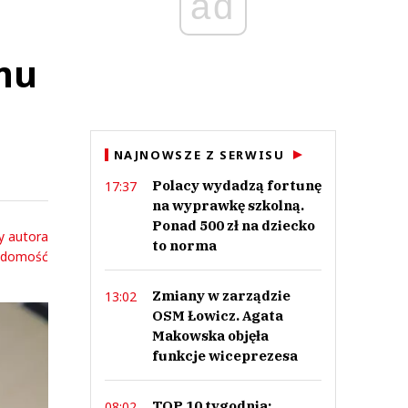
ad
emu
NAJNOWSZE Z SERWISU
Polacy wydadzą fortunę
17:37
na wyprawkę szkolną.
Ponad 500 zł na dziecko
y autora
to norma
adomość
Zmiany w zarządzie
13:02
OSM Łowicz. Agata
Makowska objęła
funkcje wiceprezesa
TOP 10 tygodnia:
08:02