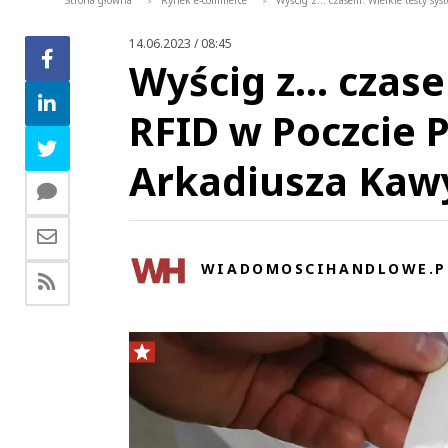
Strona główna
Rynek e-commerce
Wyścig z... czasem. Wielkie testy sy
>
>
14.06.2023 / 08:45
Wyścig z... czas
RFID w Poczcie Po
Arkadiusza Kaw
WIADOMOSCIHANDLOWE.P