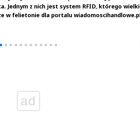
a. Jednym z nich jest system RFID, którego wielki
ze w felietonie dla portalu wiadomoscihandlowe.pl
drzej
Michał Stężalski
FineDiningWe
▶
▶
ad