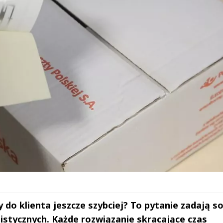
y do klienta jeszcze szybciej? To pytanie zadają s
gistycznych. Każde rozwiązanie skracające czas