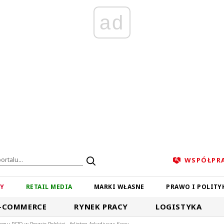
ad
WSPÓŁPR
ZY
RETAIL MEDIA
MARKI WŁASNE
PRAWO I POLITY
-COMMERCE
RYNEK PRACY
LOGISTYKA