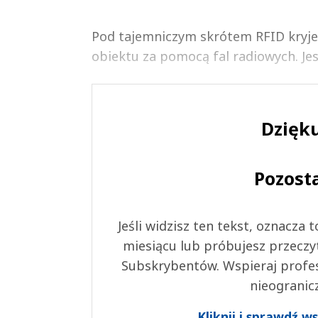
Pod tajemniczym skrótem RFID kryje si
obiektu za pomocą fal radiowych. Je
Dzięku
Pozost
Jeśli widzisz ten tekst, oznacza
miesiącu lub próbujesz przeczy
Subskrybentów. Wspieraj profes
nieogranic
Kliknij i sprawdź 