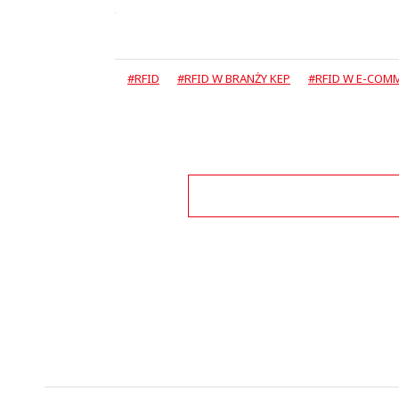
#RFID
#RFID W BRANŻY KEP
#RFID W E-COM
Zo