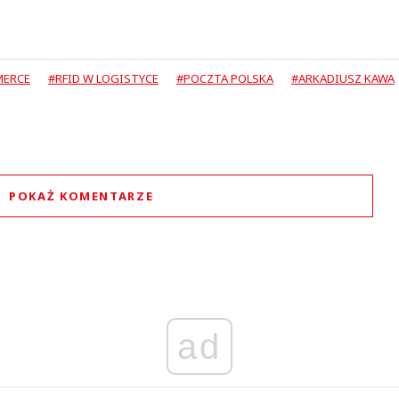
MERCE
#RFID W LOGISTYCE
#POCZTA POLSKA
#ARKADIUSZ KAWA
POKAŻ KOMENTARZE
Komentarze (
0
)
Nie znaleziono komentarzy
staw swoje komentarze
Imię (Wymagane)
ad
Anuluj