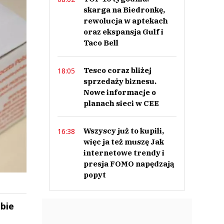
skarga na Biedronkę,
rewolucja w aptekach
oraz ekspansja Gulf i
Taco Bell
Tesco coraz bliżej
18:05
sprzedaży biznesu.
Nowe informacje o
planach sieci w CEE
Wszyscy już to kupili,
16:38
więc ja też muszę Jak
internetowe trendy i
presja FOMO napędzają
popyt
obie