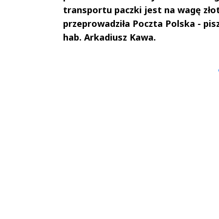
transportu paczki jest na wagę złot
przeprowadziła Poczta Polska - pis
hab. Arkadiusz Kawa.
Andrzej i Marta
Marta i An
Sterniccy
Sterniccy
▶
▶