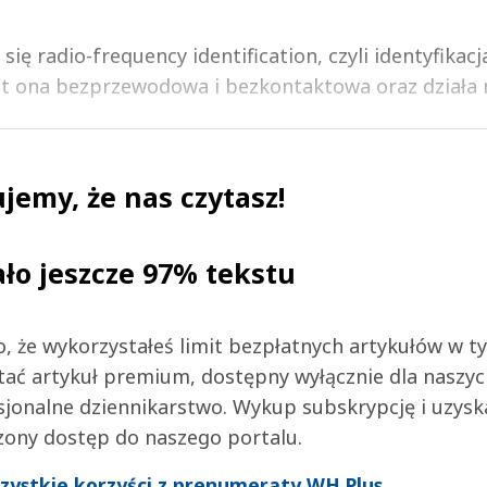
ę radio-frequency identification, czyli identyfikacj
st ona bezprzewodowa i bezkontaktowa oraz działa n
jemy, że nas czytasz!
ało jeszcze 97% tekstu
 to, że wykorzystałeś limit bezpłatnych artykułów w t
tać artykuł premium, dostępny wyłącznie dla naszy
jonalne dziennikarstwo. Wykup subskrypcję i uzysk
zony dostęp do naszego portalu.
wszystkie korzyści z prenumeraty WH Plus