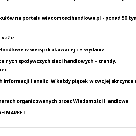
kułów na portalu wiadomoscihandlowe.pl - ponad 50 tys
TAKŻE:
andlowe w wersji drukowanej i e-wydania
okalnych spożywczych sieci handlowych – trendy,
ieci
informacji i analiz. W każdy piątek w twojej skrzynce 
narach organizowanych przez Wiadomości Handlowe
 WH MARKET