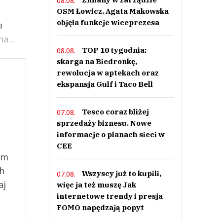
08.08.
OSM Łowicz. Agata Makowska
objęła funkcje wiceprezesa
a
a...
TOP 10 tygodnia:
08.08.
skarga na Biedronkę,
rewolucja w aptekach oraz
ekspansja Gulf i Taco Bell
Tesco coraz bliżej
07.08.
sprzedaży biznesu. Nowe
informacje o planach sieci w
CEE
ym
ch
Wszyscy już to kupili,
07.08.
aj
więc ja też muszę Jak
internetowe trendy i presja
FOMO napędzają popyt