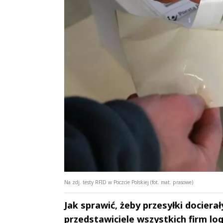
Na zdj. testy RFID w Poczcie Polskiej (fot. mat. prasowe)
Jak sprawić, żeby przesyłki docierał
przedstawiciele wszystkich firm lo