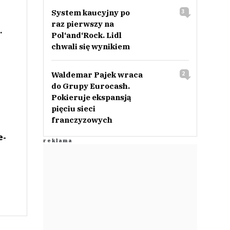
System kaucyjny po
3
raz pierwszy na
.
Pol‘and‘Rock. Lidl
chwali się wynikiem
Waldemar Pajek wraca
2
do Grupy Eurocash.
Pokieruje ekspansją
pięciu sieci
franczyzowych
e-