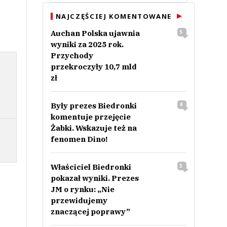
NAJCZĘŚCIEJ KOMENTOWANE
Auchan Polska ujawnia
5
wyniki za 2025 rok.
Przychody
przekroczyły 10,7 mld
zł
Były prezes Biedronki
4
komentuje przejęcie
Żabki. Wskazuje też na
fenomen Dino!
Właściciel Biedronki
3
pokazał wyniki. Prezes
JM o rynku: „Nie
przewidujemy
znaczącej poprawy”