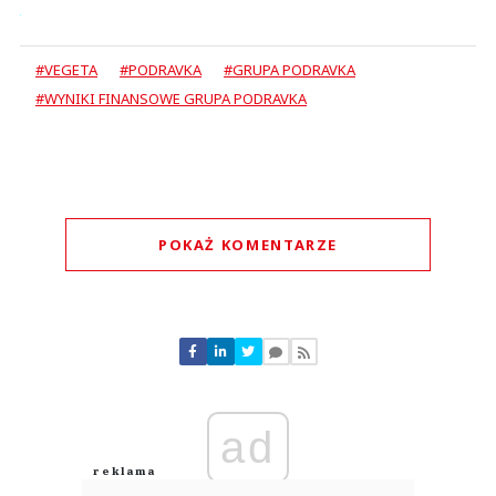
#VEGETA
#PODRAVKA
#GRUPA PODRAVKA
#WYNIKI FINANSOWE GRUPA PODRAVKA
POKAŻ KOMENTARZE
Komentarze (
0
)
Nie znaleziono komentarzy
Zostaw swoje komentarze
Imię (Wymagane)
ad
Anuluj