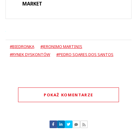
MARKET
#BIEDRONKA
#JERONIMO MARTINIS
#RYNEK DYSKONTÓW
#PEDRO SOARES DOS SANTOS
POKAŻ KOMENTARZE
Komentarze (
0
)
Nie znaleziono komentarzy
Zostaw swoje komentarze
Imię (Wymagane)