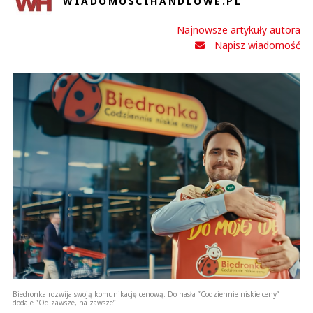
WIADOMOSCIHANDLOWE.PL
Najnowsze artykuły autora
Napisz wiadomość
Biedronka rozwija swoją komunikację cenową. Do hasła ”Codziennie niskie ceny”
dodaje ”Od zawsze, na zawsze”