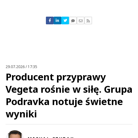
Komentarze (
0
)
Nie znaleziono komentarzy
Zostaw swoje komentarze
Imię (Wymagane)
Anuluj
Prześlij komentarz
29.07.2026 / 17:35
Producent przyprawy
Vegeta rośnie w siłę. Grupa
Podravka notuje świetne
wyniki