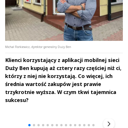
Michał Florkiewicz, dyrektor generalny Duży Ben
Klienci korzystający z aplikacji mobilnej sieci
Duży Ben kupują aż cztery razy częściej niż ci,
którzy z niej nie korzystają. Co więcej, ich
średnia wartość zakupów jest prawie
trzykrotnie wyższa. W czym tkwi tajemnica
sukcesu?
Andrzej i Marta Sterniccy
Marta i 
▶