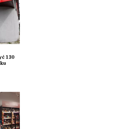
yć 130
oku