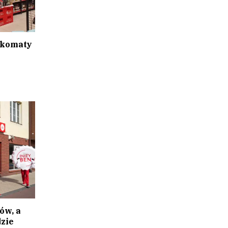
zkomaty
ów, a
dzie