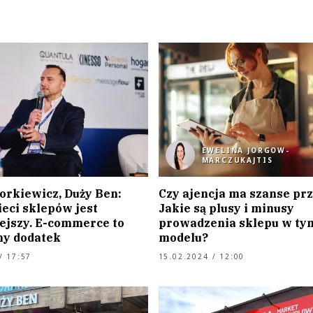
EWELINA JORGOW-
MARCZUKAJTIS
orkiewicz, Duży Ben:
Czy ajencja ma szanse pr
eci sklepów jest
Jakie są plusy i minusy
ejszy. E-commerce to
prowadzenia sklepu w ty
ny dodatek
modelu?
/ 17:57
15.02.2024 / 12:00