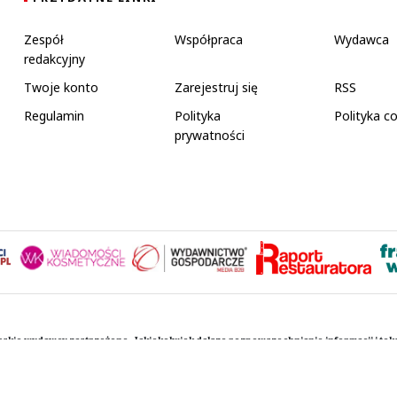
Zespół
Współpraca
Wydawca
redakcyjny
Twoje konto
Zarejestruj się
RSS
Regulamin
Polityka
Polityka c
prywatności
rskie wydawcy zastrzeżone. Jakiekolwiek dalsze rozpowszechnianie informacji i te