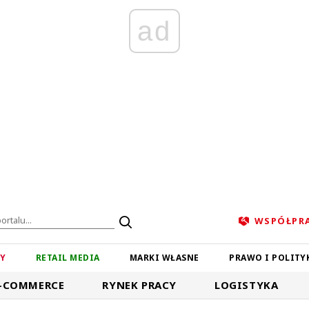
ad
WSPÓŁPR
ZY
RETAIL MEDIA
MARKI WŁASNE
PRAWO I POLITY
-COMMERCE
RYNEK PRACY
LOGISTYKA