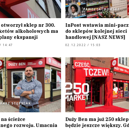
PAWEŁ JACHOWSKI
otworzył sklep nr 300.
InPost wstawia mini-pac
ketów alkoholowych ma
do sklepów kolejnej sieci
plany ekspansji
handlowej [NASZ NEWS]
/ 14:47
02.12.2022 / 15:03
UKASZ STĘPNIAK
 na ścieżce
Duży Ben ma już 250 sklep
nego rozwoju. Umacnia
będzie jeszcze większy. G