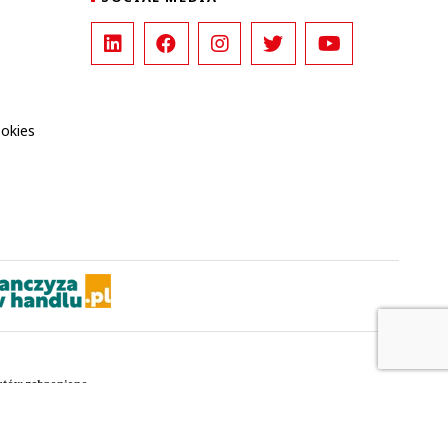
ookies
kstów zabronione.