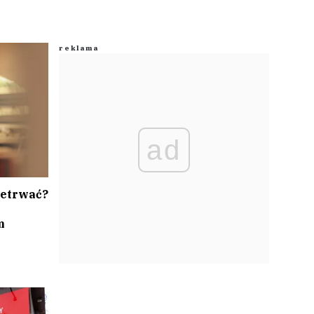
ad
zetrwać?
m