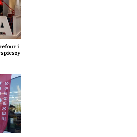
refour i
yspieszy