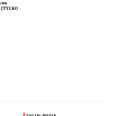
yna
e [TYLKO
SOCIAL MEDIA