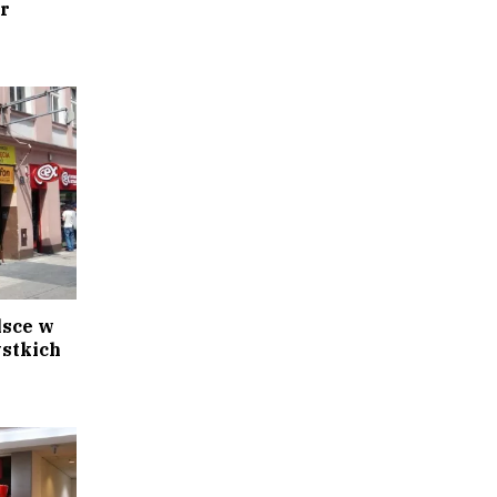
r
lsce w
stkich