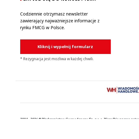
Codziennie otrzymasz newsletter
zawierający najważniejsze informacje z
rynku FMCG w Polsce.
Kliknij i wypełnij formularz
* Rezygnacja jest możliwa w każdej chwili.
2004 - 2026 © Wydawnictwo Gospodarcze Sp. z o.o. Wszelkie prawa auto