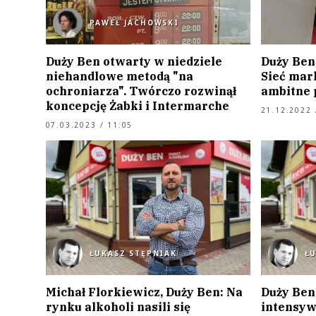
PAWEŁ JACHOWSKI
Duży Ben otwarty w niedziele
Duży Ben 
niehandlowe metodą "na
Sieć mar
ochroniarza". Twórczo rozwinął
ambitne 
koncepcję Żabki i Intermarche
21.12.2022 
07.03.2023 / 11:05
ŁUKASZ STĘPNIAK
Ł
Michał Florkiewicz, Duży Ben: Na
Duży Ben
rynku alkoholi nasili się
intensyw