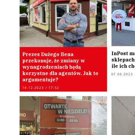
InPost m
Prezes Dużego Bena
sklepach
przekonuje, że zmiany w
ile ich c
wynagrodzeniach będą
korzystne dla agentów. Jak to
07.06.2023 
argumentuje?
14.12.2023 / 17:52