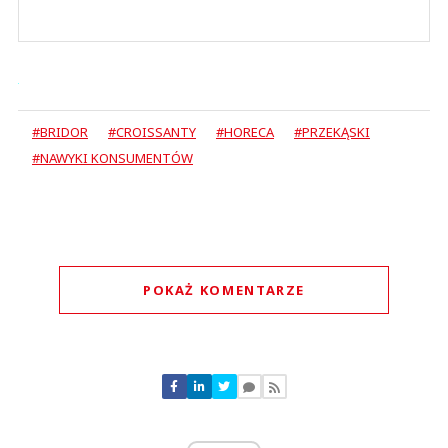
#BRIDOR
#CROISSANTY
#HORECA
#PRZEKĄSKI
#NAWYKI KONSUMENTÓW
POKAŻ KOMENTARZE
Komentarze (
0
)
Nie znaleziono komentarzy
Zostaw swoje komentarze
Imię (Wymagane)