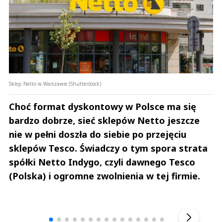
Sklep Netto w Warszawie (Shutterstock)
Choć format dyskontowy w Polsce ma się
bardzo dobrze, sieć sklepów Netto jeszcze
nie w pełni doszła do siebie po przejęciu
sklepów Tesco. Świadczy o tym spora strata
spółki Netto Indygo, czyli dawnego Tesco
(Polska) i ogromne zwolnienia w tej firmie.
Andrzej i Marta Sterniccy
Marta i 
▶