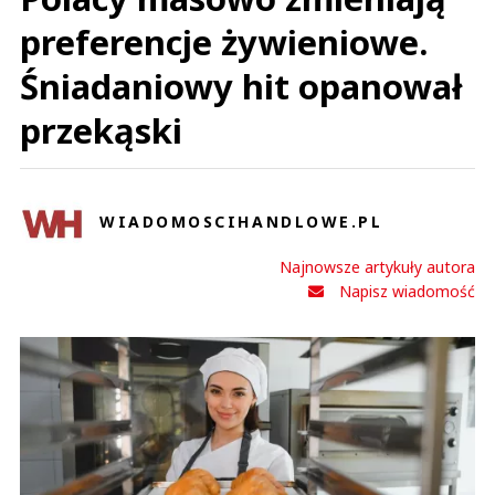
preferencje żywieniowe.
ae
Odpowiedz
Śniadaniowy hit opanował
15
15
przekąski
Nie znaleziono komentarzy
Zostaw swoje komentarze
Imię (Wymagane)
WIADOMOSCIHANDLOWE.PL
Najnowsze artykuły autora
Anuluj
Napisz wiadomość
Prześlij komentarz