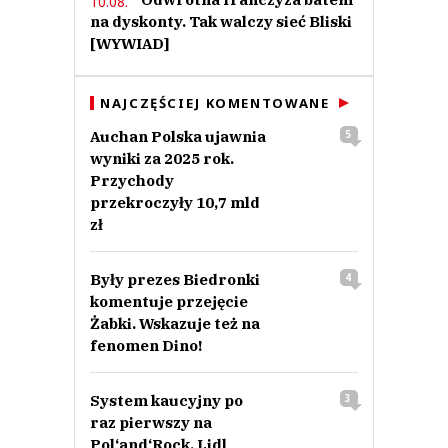
10.08.
na dyskonty. Tak walczy sieć Bliski
[WYWIAD]
NAJCZĘŚCIEJ KOMENTOWANE
Auchan Polska ujawnia
5
wyniki za 2025 rok.
Przychody
przekroczyły 10,7 mld
zł
Były prezes Biedronki
4
komentuje przejęcie
Żabki. Wskazuje też na
fenomen Dino!
System kaucyjny po
3
raz pierwszy na
Pol‘and‘Rock. Lidl