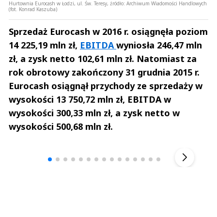
Hurtownia Eurocash w Łodzi, ul. Św. Teresy, źródło: Archiwum Wiadomości Handlowych
(fot. Konrad Kaszuba)
Sprzedaż Eurocash w 2016 r. osiągnęła poziom
14 225,19 mln zł,
EBITDA
wyniosła 246,47 mln
zł, a zysk netto 102,61 mln zł. Natomiast za
rok obrotowy zakończony 31 grudnia 2015 r.
Eurocash osiągnął przychody ze sprzedaży w
wysokości 13 750,72 mln zł, EBITDA w
wysokości 300,33 mln zł, a zysk netto w
wysokości 500,68 mln zł.
Andrzej i Marta Sterniccy
Marta i 
▶