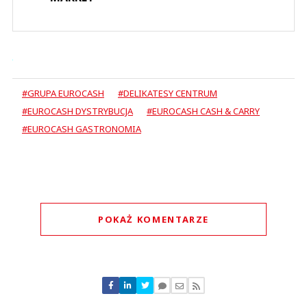
#GRUPA EUROCASH
#DELIKATESY CENTRUM
#EUROCASH DYSTRYBUCJA
#EUROCASH CASH & CARRY
#EUROCASH GASTRONOMIA
POKAŻ KOMENTARZE
Komentarze (
0
)
Nie znaleziono komentarzy
Zostaw swoje komentarze
Imię (Wymagane)