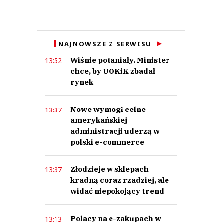
Anuluj
NAJNOWSZE Z SERWISU
Prześlij komentarz
Wiśnie potaniały. Minister
13:52
chce, by UOKiK zbadał
rynek
Nowe wymogi celne
13:37
amerykańskiej
administracji uderzą w
polski e-commerce
Złodzieje w sklepach
13:37
kradną coraz rzadziej, ale
widać niepokojący trend
Polacy na e-zakupach w
13:13