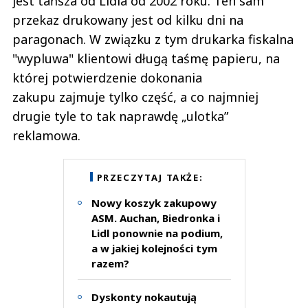
jest tańsza od Lidla od 2002 roku. Ten sam
przekaz drukowany jest od kilku dni na
paragonach. W związku z tym drukarka fiskalna
"wypluwa" klientowi długą taśmę papieru, na
której potwierdzenie dokonania
zakupu zajmuje tylko część, a co najmniej
drugie tyle to tak naprawdę „ulotka”
reklamowa.
PRZECZYTAJ TAKŻE:
Nowy koszyk zakupowy
ASM. Auchan, Biedronka i
Lidl ponownie na podium,
a w jakiej kolejności tym
razem?
Dyskonty nokautują