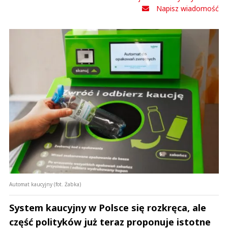
0
Napisz wiadomość
Nie znaleziono komentarzy
Zostaw swoje komentarze
Imię (Wymagane)
Anuluj
Prześlij komentarz
Automat kaucyjny (fot. Żabka)
System kaucyjny w Polsce się rozkręca, ale
część polityków już teraz proponuje istotne