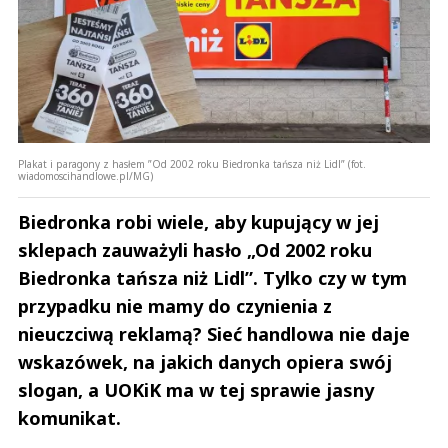
Plakat i paragony z hasłem ”Od 2002 roku Biedronka tańsza niż Lidl” (fot.
wiadomoscihandlowe.pl/MG)
Biedronka robi wiele, aby kupujący w jej
sklepach zauważyli hasło „Od 2002 roku
Biedronka tańsza niż Lidl”. Tylko czy w tym
przypadku nie mamy do czynienia z
nieuczciwą reklamą? Sieć handlowa nie daje
wskazówek, na jakich danych opiera swój
slogan, a UOKiK ma w tej sprawie jasny
komunikat.
Andrzej i Marta Sterniccy
Marta i 