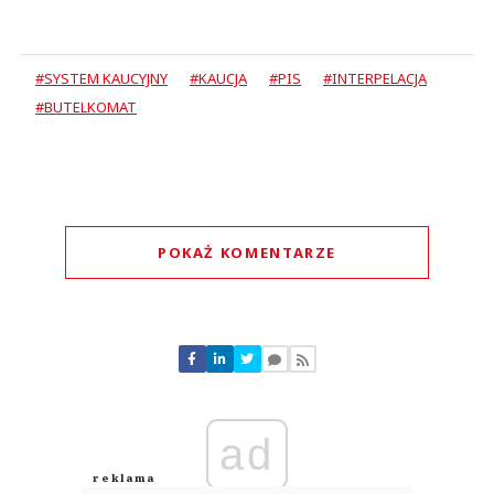
#SYSTEM KAUCYJNY
#KAUCJA
#PIS
#INTERPELACJA
#BUTELKOMAT
POKAŻ KOMENTARZE
Komentarze (
0
)
Nie znaleziono komentarzy
Zostaw swoje komentarze
Imię (Wymagane)
ad
Anuluj