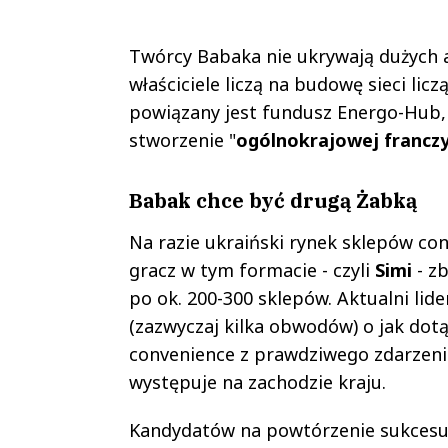
Twórcy Babaka nie ukrywają dużych am
właściciele liczą na budowę sieci licz
powiązany jest fundusz Energo-Hub, 
stworzenie "
ogólnokrajowej franczy
Babak chce być drugą Żabką
Na razie ukraiński rynek sklepów con
gracz w tym formacie - czyli
Simi
- zb
po ok. 200-300 sklepów. Aktualni lid
(zazwyczaj kilka obwodów) o jak dot
convenience z prawdziwego zdarzenia
występuje na zachodzie kraju.
Kandydatów na powtórzenie sukces