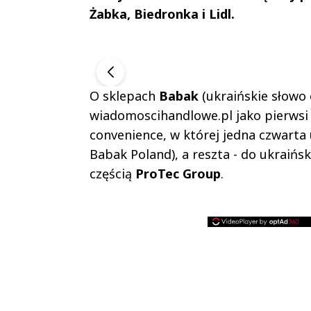
Żabka, Biedronka i Lidl.
Andrzej i Marta Sterniccy
Marta 
▶
O sklepach
Babak
(ukraińskie słowo 
wiadomoscihandlowe.pl jako pierws
convenience, w której jedna czwarta
Babak Poland), a reszta - do ukraińs
częścią
ProTec Group
.