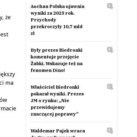
Auchan Polska ujawnia
5
wyniki za 2025 rok.
, że
Przychody
ą
przekroczyły 10,7 mld
zł
jest
Były prezes Biedronki
4
komentuje przejęcie
Żabki. Wskazuje też na
fenomen Dino!
iększy
eci ma
Właściciel Biedronki
3
pokazał wyniki. Prezes
pów
JM o rynku: „Nie
przewidujemy
rmacie
znaczącej poprawy”
Waldemar Pajek wraca
2