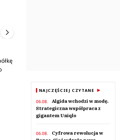
FineDiningWeek
Szefem być Sezon 2
▶
▶
półkę
o
NAJCZĘŚCIEJ CZYTANE
Algida wchodzi w modę.
06.08.
Strategiczna współpraca z
gigantem Uniqlo
Cyfrowa rewolucja w
06.08.