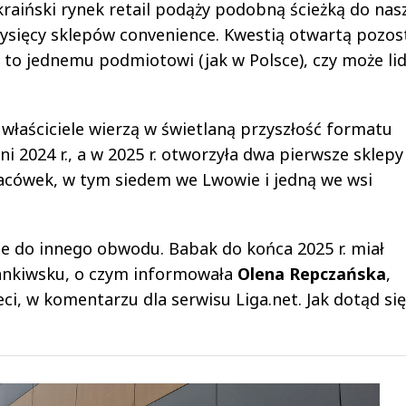
kraiński rynek retail podąży podobną ścieżką do nas
tysięcy sklepów convenience. Kwestią otwartą pozost
ę to jednemu podmiotowi (jak w Polsce), czy może li
właściciele wierzą w świetlaną przyszłość formatu
i 2024 r., a w 2025 r. otworzyła dwa pierwsze sklep
cówek, w tym siedem we Lwowie i jedną we wsi
ie do innego obwodu. Babak do końca 2025 r. miał
ankiwsku, o czym informowała
Olena Repczańska
,
eci, w komentarzu dla serwisu Liga.net. Jak dotąd się