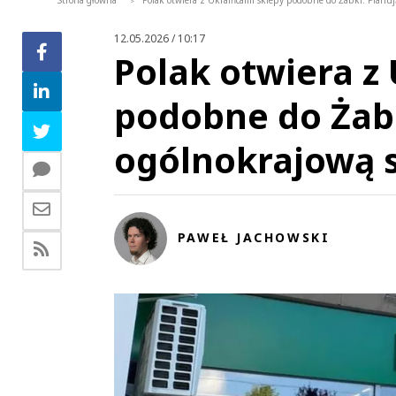
Strona główna
Polak otwiera z Ukraińcami sklepy podobne do Żabki. Planuj
>
12.05.2026 / 10:17
Polak otwiera z
podobne do Żabk
ogólnokrajową s
PAWEŁ JACHOWSKI