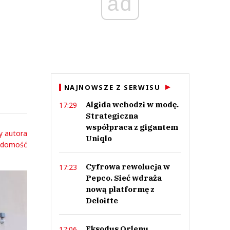
ad
NAJNOWSZE Z SERWISU
Algida wchodzi w modę.
17:29
Strategiczna
współpraca z gigantem
y autora
Uniqlo
adomość
Cyfrowa rewolucja w
17:23
Pepco. Sieć wdraża
nową platformę z
Deloitte
Eksodus Orlenu.
17:06