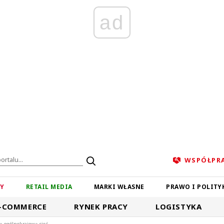
ad
WSPÓŁPR
ZY
RETAIL MEDIA
MARKI WŁASNE
PRAWO I POLITY
-COMMERCE
RYNEK PRACY
LOGISTYKA