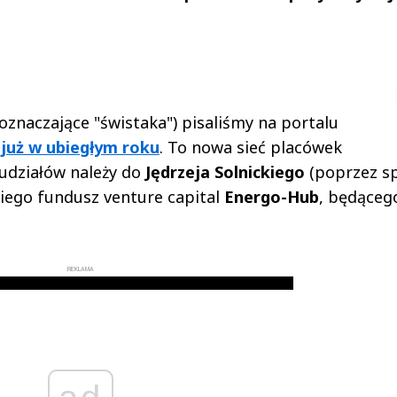
i Andrzej Sterniccy
Michał Stężalski
▶
▶
oznaczające "świstaka") pisaliśmy na portalu
i
już w ubiegłym roku
. To nowa sieć placówek
 udziałów należy do
Jędrzeja Solnickiego
(poprzez s
kiego fundusz venture capital
Energo-Hub
, będąceg
REKLAMA