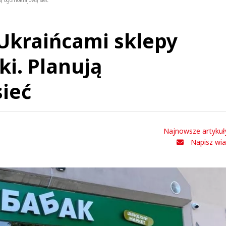
ą ogólnokrajową sieć
 Ukraińcami sklepy
i. Planują
ieć
Najnowsze artykuł
Napisz wi