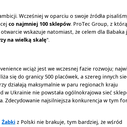
bicji. Wcześniej w oparciu o swoje źródła pisaliśmy
ącej
co najmniej 100 sklepów
. ProTec Group, z któr
otwarcie wskazuje natomiast, że celem dla Babaka 
zy na wielką skalę
".
venience wciąż jest we wczesnej fazie rozwoju; najw
liża się do granicy 500 placówek, a szereg innych si
erzy działają maksymalnie w paru regionach kraju
ąd w Ukrainie nie powstała ogólnokrajowa sieć skle
. Zdecydowanie najsilniejsza konkurencja w tym fo
u
Żabki
z Polski nie brakuje, tym bardziej, że wśród