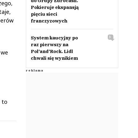
do Grupy Eurocash.
zego,
Pokieruje ekspansją
aje,
pięciu sieci
derów
franczyzowych
System kaucyjny po
3
raz pierwszy na
Pol‘and‘Rock. Lidl
y we
chwali się wynikiem
 to