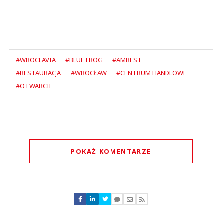
#WROCLAVIA
#BLUE FROG
#AMREST
#RESTAURACJA
#WROCŁAW
#CENTRUM HANDLOWE
#OTWARCIE
POKAŻ KOMENTARZE
Komentarze (
0
)
Nie znaleziono komentarzy
Zostaw swoje komentarze
Imię (Wymagane)