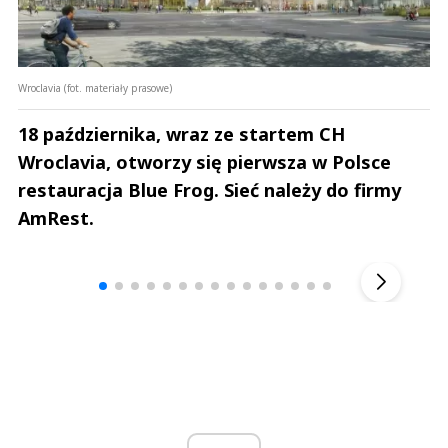
Wroclavia (fot. materiały prasowe)
18 października, wraz ze startem CH
Wroclavia, otworzy się pierwsza w Polsce
restauracja Blue Frog. Sieć należy do firmy
AmRest.
Andrzej i Marta Sterniccy
Marta i 
▶