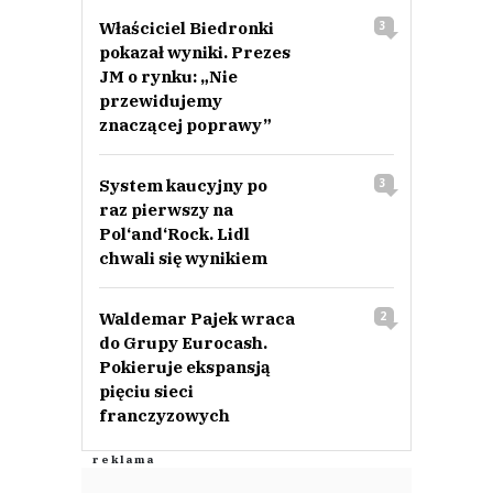
Właściciel Biedronki
3
pokazał wyniki. Prezes
JM o rynku: „Nie
przewidujemy
znaczącej poprawy”
System kaucyjny po
3
raz pierwszy na
Pol‘and‘Rock. Lidl
chwali się wynikiem
Waldemar Pajek wraca
2
do Grupy Eurocash.
Pokieruje ekspansją
pięciu sieci
franczyzowych