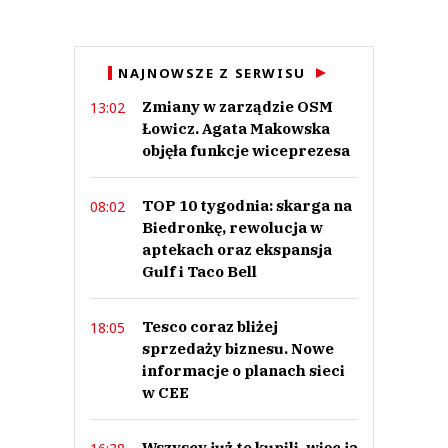
Anuluj
NAJNOWSZE Z SERWISU
Prześlij komentarz
Zmiany w zarządzie OSM
13:02
Łowicz. Agata Makowska
objęła funkcje wiceprezesa
TOP 10 tygodnia: skarga na
08:02
Biedronkę, rewolucja w
aptekach oraz ekspansja
Gulf i Taco Bell
Tesco coraz bliżej
18:05
sprzedaży biznesu. Nowe
informacje o planach sieci
w CEE
Wszyscy już to kupili, więc ja