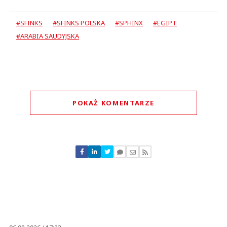
#SFINKS
#SFINKS POLSKA
#SPHINX
#EGIPT
#ARABIA SAUDYJSKA
POKAŻ KOMENTARZE
Komentarze (
0
)
Nie znaleziono komentarzy
Zostaw swoje komentarze
Imię (Wymagane)
Anuluj
Prześlij komentarz