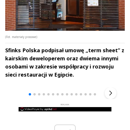
(Fot. materiały prasowe)
Sfinks Polska podpisał umowę „term sheet” z
kairskim deweloperem oraz dwiema innymi
osobami w zakresie współpracy i rozwoju
sieci restauracji w Egipcie.
Andrzej i Marta Sterniccy
Marta i 
▶
REKLAMA