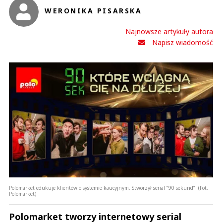
WERONIKA PISARSKA
Najnowsze artykuły autora
Napisz wiadomość
Polomarket edukuje klientów o systemie kaucyjnym. Stworzył serial ”90 sekund”. (Fot.
Polomarket)
Polomarket tworzy internetowy serial