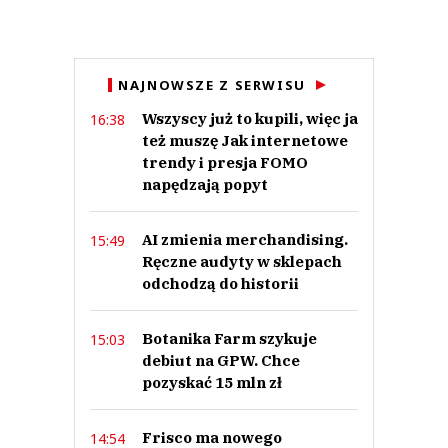
Gregor
16.10.2019 / 17:53
NAJNOWSZE Z SERWISU
This comment was minimized by the moderator on the site
Wszyscy już to kupili, więc ja
16:38
Czemu nie napisaliście, że zaczął 10 lat temu od kanapkowego ?
też muszę Jak internetowe
Gregor
Odpowiedz
trendy i presja FOMO
napędzają popyt
2
2
AI zmienia merchandising.
15:49
Ręczne audyty w sklepach
Nie znaleziono komentarzy
Zostaw swoje komentarze
odchodzą do historii
Imię (Wymagane)
Botanika Farm szykuje
15:03
debiut na GPW. Chce
Anuluj
pozyskać 15 mln zł
Prześlij komentarz
Frisco ma nowego
14:54