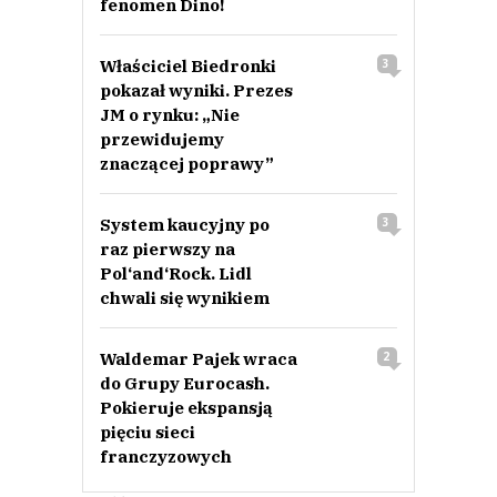
fenomen Dino!
Właściciel Biedronki
3
pokazał wyniki. Prezes
JM o rynku: „Nie
przewidujemy
znaczącej poprawy”
System kaucyjny po
3
raz pierwszy na
Pol‘and‘Rock. Lidl
chwali się wynikiem
Waldemar Pajek wraca
2
do Grupy Eurocash.
Pokieruje ekspansją
pięciu sieci
franczyzowych