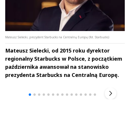
Mateusz Sielecki, prezydent Starbucks na Centralną Europę (fot. Starbucks)
Mateusz Sielecki, od 2015 roku dyrektor
regionalny Starbucks w Polsce, z początkiem
października awansował na stanowisko
prezydenta Starbucks na Centralną Europę.
Andrzej i Marta Sterniccy
Marta i 
▶