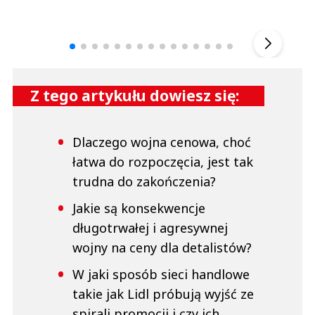
Andrzej i Marta Sterniccy
Marta i 
▶
Z tego artykułu dowiesz się:
Dlaczego wojna cenowa, choć
łatwa do rozpoczęcia, jest tak
trudna do zakończenia?
Jakie są konsekwencje
długotrwałej i agresywnej
wojny na ceny dla detalistów?
W jaki sposób sieci handlowe
takie jak Lidl próbują wyjść ze
spirali promocji i czy ich