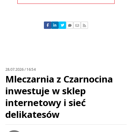
Komentarze (
0
)
Nie znaleziono komentarzy
Zostaw swoje komentarze
Imię (Wymagane)
Anuluj
Prześlij komentarz
28.07.2026 / 16:54
Mleczarnia z Czarnocina
inwestuje w sklep
internetowy i sieć
delikatesów